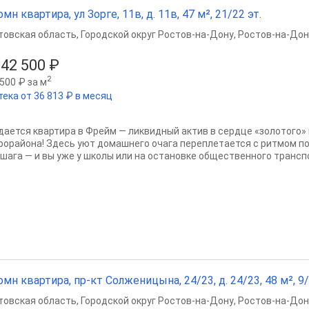
омн квартира, ул Зорге, 11в, д. 11в, 47 м², 21/22 эт.
товская область
,
Городской округ Ростов-на-Дону
,
Ростов-на-Дон
342 500 ₽
2
500 ₽ за м
тека от 36 813 ₽ в месяц
дается квартира в Фрейм — ликвидный актив в сердце «золотого»
рорайона! Здесь уют домашнего очага переплетается с ритмом п
 шага — и вы уже у школы или на остановке общественного транспо
омн квартира, пр-кт Солженицына, 24/23, д. 24/23, 48 м², 9/
товская область
,
Городской округ Ростов-на-Дону
,
Ростов-на-Дон