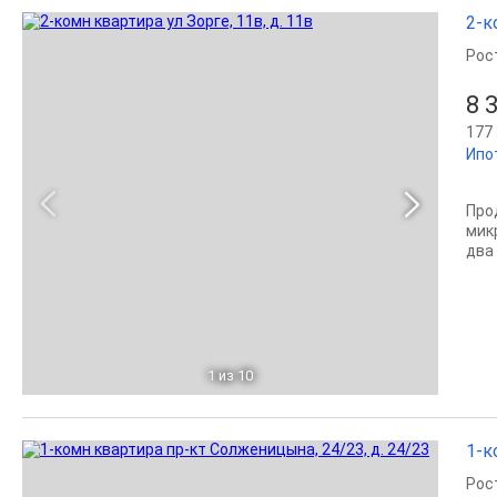
2-к
Рос
8 
177 
Ипо
Про
мик
два
1
из 10
1-к
Рос