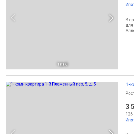
Ипо
В п
для
Алл
1
из 6
1-к
Рос
3 
126 
Ипо