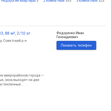
Недорогие квартиры
5
2 комнатные
553
3 комнатные
325
, 88 м², 2/10 эт.
Федоренко Иван
Геннадиевич
у
,
Советский р-н
Показать телефон
их микрорайонов города —
ые, окна выходят на две
астекленные...