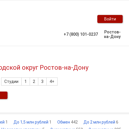
Войти
Ростов-
+7 (800) 101-0237
на-Дону
одской округ Ростов-на-Дону
Студии
1
2
3
4+
лей
1
До 1,5 млн рублей
1
Обмен
442
До 2 млн рублей
6