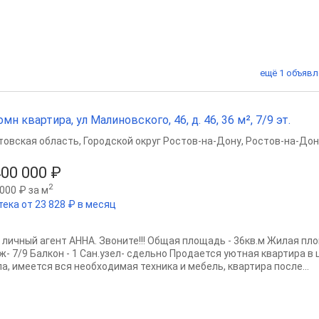
ещё 1 объявл
омн квартира, ул Малиновского, 46, д. 46, 36 м², 7/9 эт.
товская область
,
Городской округ Ростов-на-Дону
,
Ростов-на-Дон
400 000 ₽
2
000 ₽ за м
тека от 23 828 ₽ в месяц
 личный агент АННА. Звоните!!! Общая площадь - 36кв.м Жилая площ
ж- 7/9 Балкон - 1 Сан.узел- сдельно Продается уютная квартира в 
а, имеется вся необходимая техника и мебель, квартира после...