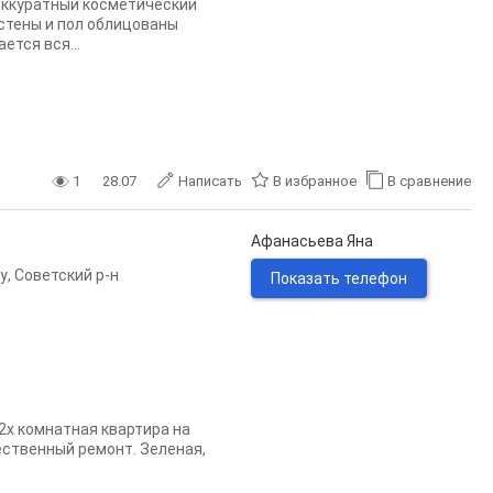
аккуратный косметический
 стены и пол облицованы
ется вся...
1
28.07
Написать
В избранное
В сравнение
Афанасьева Яна
у
,
Советский р-н
Показать телефон
х комнатная квартира на
ственный ремонт. Зеленая,