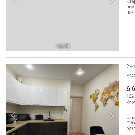
Ква
рем
пли
1
из 10
2-к
Рос
6 
122 
Ипо
Отв
СРО
бла