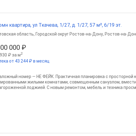
омн квартира, ул Ткачева, 1/27, д. 1/27, 57 м², 6/19 эт.
товская область
,
Городской округ Ростов-на-Дону
,
Ростов-на-Дон
800 000 ₽
2
930 ₽ за м
тека от 43 244 ₽ в месяц
аложный номер — НЕ ФЕЙК. Практичная планировка с просторной к
лированными жилыми комнатами, совмещенным санузлом, вмести
агороженной лоджией. С новым ремонтом, мебель и техника просм