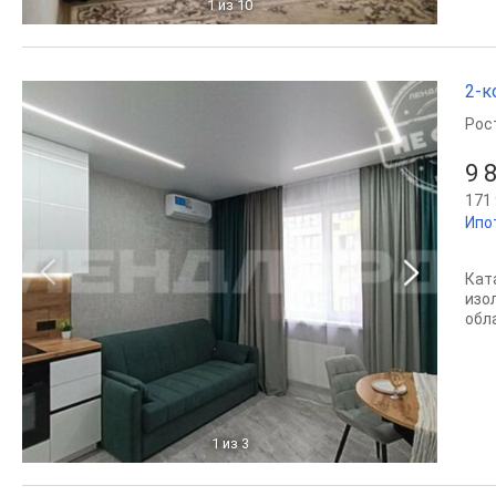
1
из 10
2-к
Рос
9 
171 
Ипо
Кат
изо
обл
1
из 3