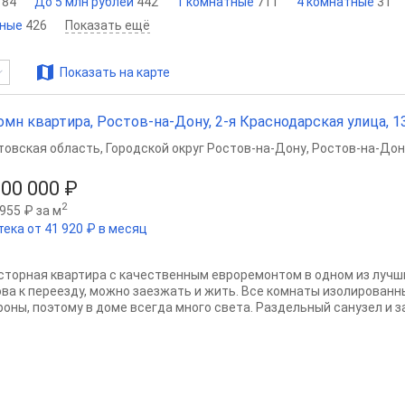
184
До 5 млн рублей
442
1 комнатные
711
4 комнатные
31
тные
426
Показать ещё
Показать на карте
омн квартира, Ростов-на-Дону, 2-я Краснодарская улица, 133
товская область
,
Городской округ Ростов-на-Дону
,
Ростов-на-Дон
500 000 ₽
2
955 ₽ за м
тека от 41 920 ₽ в месяц
сторная квартира с качественным евроремонтом в одном из лучш
ова к переезду, можно заезжать и жить. Все комнаты изолированн
роны, поэтому в доме всегда много света. Раздельный санузел и з