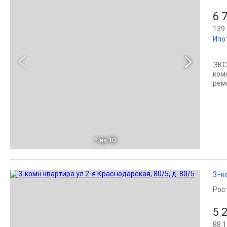
6 
139 
Ипо
ЭКС
ком
рем
1
из 10
3-к
Рос
5 
88 1