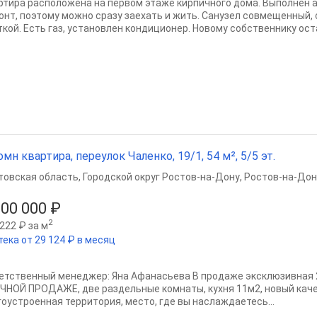
ртира расположена на первом этаже кирпичного дома. Выполнен 
онт, поэтому можно сразу заехать и жить. Санузел совмещенный,
ткой. Есть газ, установлен кондиционер. Новому собственнику оста
омн квартира, переулок Чаленко, 19/1, 54 м², 5/5 эт.
товская область
,
Городской округ Ростов-на-Дону
,
Ростов-на-Дон
600 000 ₽
2
222 ₽ за м
тека от 29 124 ₽ в месяц
етственный менеджер: Яна Афанасьева В продаже эксклюзивная 2
ЧНОЙ ПРОДАЖЕ, две раздельные комнаты, кухня 11м2, новый каче
гоустроенная территория, место, где вы наслаждаетесь...