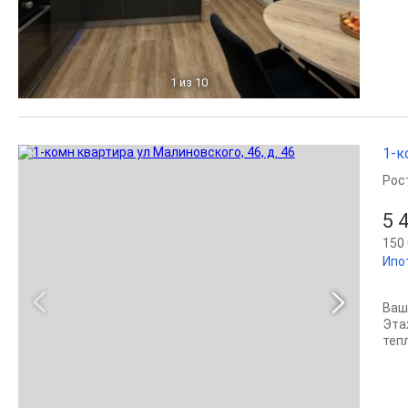
1
из 10
1-к
Рос
5 
150 
Ипо
Ваш
Эта
тепл