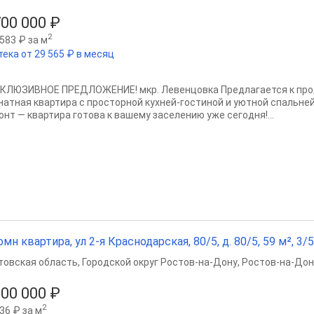
700 000 ₽
2
583 ₽ за м
тека от 29 565 ₽ в месяц
КЛЮЗИВНОЕ ПРЕДЛОЖЕНИЕ! мкр. Левенцовка Предлагается к прод
натная квартира с просторной кухней-гостиной и уютной спальне
онт — квартира готова к вашему заселению уже сегодня!...
омн квартира, ул 2-я Краснодарская, 80/5, д. 80/5, 59 м², 3/5
товская область
,
Городской округ Ростов-на-Дону
,
Ростов-на-Дон
200 000 ₽
2
36 ₽ за м