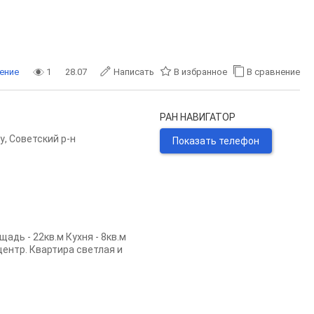
ение
1
28.07
Написать
В избранное
В сравнение
РАН НАВИГАТОР
у
,
Советский р-н
Показать телефон
адь - 22кв.м Кухня - 8кв.м
центр. Квартира светлая и