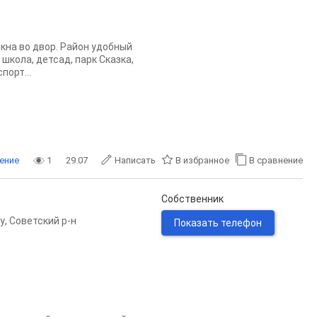
кна во двор. Район удобный
школа, детсад, парк Сказка,
порт...
ение
1
29.07
Написать
В избранное
В сравнение
Собственник
у
,
Советский р-н
Показать телефон