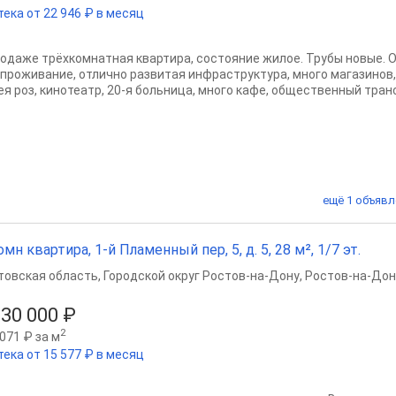
тека от 22 946 ₽ в месяц
родаже трёхкомнатная квартира, состояние жилое. Трубы новые. О
 проживание, отлично развитая инфраструктура, много магазинов, 
ея роз, кинотеатр, 20-я больница, много кафе, общественный транс
ещё 1 объявл
омн квартира, 1-й Пламенный пер, 5, д. 5, 28 м², 1/7 эт.
товская область
,
Городской округ Ростов-на-Дону
,
Ростов-на-Дон
530 000 ₽
2
071 ₽ за м
тека от 15 577 ₽ в месяц