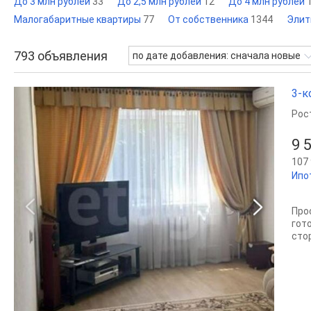
До 3 млн рублей
33
До 2,5 млн рублей
12
До 4 млн рублей
Малогабаритные квартиры
77
От собственника
1344
Эли
793
объявления
по дате добавления: сначала новые
3-к
Рос
9 
107 
Ипо
Про
гот
сто