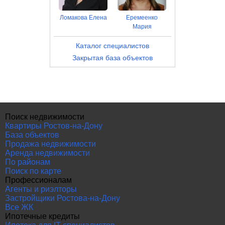
Ломакова Елена
Еремеенко
Мария
Каталог специалистов
Закрытая база объектов
Поиск недвижимости
Квартиры Ростов-на-Дону
База объектов
Продажа недвижимости
Аренда недвижимости
По районам
Поиск по карте
Профессионалам
Агенты и риэлторы
Застройщики Ростова-на-Дону
Все ЖК
Ипотечные кредиты