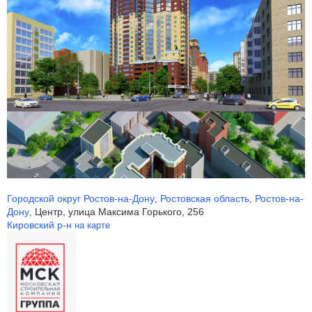
Городской округ Ростов-на-Дону
Ростовская область
Ростов-на-
,
,
Дону
Центр, улица Максима Горького, 256
,
Кировский р-н
на карте