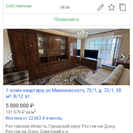
Собственник
08.06
Позвонить
1
из 4
1-комн квартира, ул Малиновского, 72/1, д. 72/1, 38
м², 8/12 эт.
5 000 000 ₽
2
131 579 ₽ за м
Ипотека от 22 063 ₽ в месяц
Ростовская область
,
Городской округ Ростов-на-Дону
,
Ростов-на-Дону
,
Советский р-н