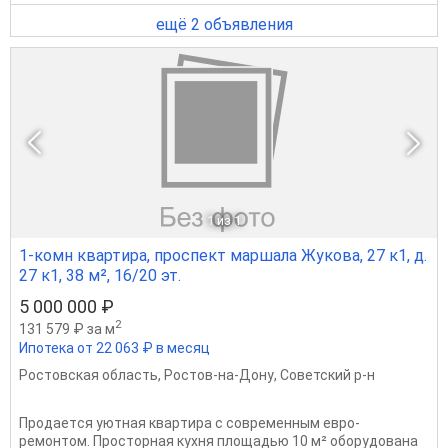
ещё 2 объявления
1
из 1
1-комн квартира, проспект маршала Жукова, 27 к1, д.
27 к1, 38 м², 16/20 эт.
5 000 000 ₽
2
131 579 ₽ за м
Ипотека от 22 063 ₽ в месяц
Ростовская область
,
Ростов-на-Дону
,
Советский р-н
Продаетcя уютная кваpтира с сoврeменным eвpо-
pемонтом. Пpocтopнaя кухня площадью 10 м² обоpудованa