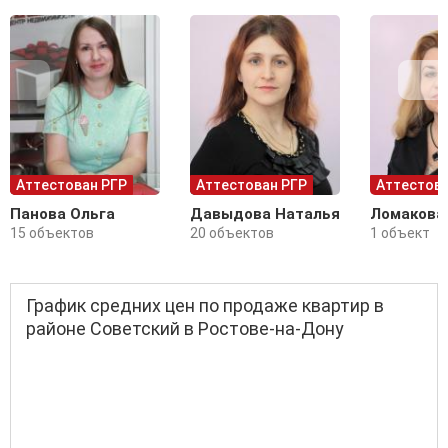
Аттестован РГР
Аттестован РГР
Аттестова
Панова Ольга
Давыдова Наталья
Ломакова
15 объектов
20 объектов
1 объект
График средних цен по продаже квартир в
районе Советский в Ростове-на-Дону