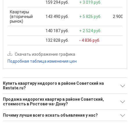
159 294 руб.
+ 3 019 руб.
Квартиры
(вторичный
143 490 руб.
+ 5 826 руб.
2 900 000
рынок)
140 187 руб.
+ 2 524 руб.
132 828 руб.
- 4 836 руб.
Скачать изображение графика
Подробная таблица изменения цен
Купить квартиру недорого в районе Советский на
Restate.ru?
Поможем Купить квартиру недорого в районе Советский?
Продажа недорогих квартир в районе Советский,
стоимость в Ростове-на-Дону?
3 актуальных и проверенных объявления
Минимальная цена: 950 000 Р. Максимальная цена: 1 700
Воспользуйтесь нашим поиском по новостройкам, для
Почему лучше всего искать объявления у нас?
000 Р; Средняя: 1 510 000 Р
подбора подходящего вам варианта
Все объявления проверены и проходят строгую
Средняя цена за м2: 87 789 Р
'Сохраните результаты поиска и возвращайтесь к нему,
модерацию