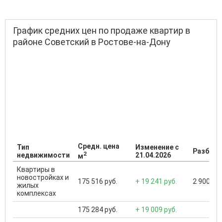
График средних цен по продаже квартир в
районе Советский в Ростове-на-Дону
Средн. цена
Тип
Изменение с
Разброс
2
недвижимости
21.04.2026
м
Квартиры в
новостройках и
175 516 руб.
+ 19 241 руб.
2 900 000
жилых
комплексах
175 284 руб.
+ 19 009 руб.