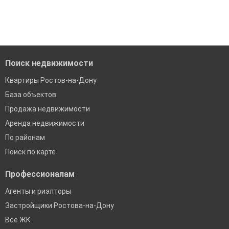
когда это будет нужно'
Удобный поиск, есть подписка на новые объявления
Помогаем с подбором выгодных ипотечных программ в
банках в Ростове-на-Дону
Поиск недвижимости
Квартиры Ростов-на-Дону
База объектов
Продажа недвижимости
Аренда недвижимости
По районам
Поиск по карте
Профессионалам
Агенты и риэлторы
Застройщики Ростова-на-Дону
Все ЖК