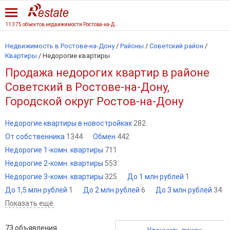
11 375 объектов недвижимости Ростова-на-Дону
Недвижимость в Ростове-на-Дону
/
Районы
/
Советский район
/
Квартиры
/
Недорогие квартиры
Продажа недорогих квартир в районе
Советский в Ростове-на-Дону,
Городской округ Ростов-на-Дону
Недорогие квартиры в новостройках
282
От собственника
1344
Обмен
442
Недорогие 1-комн. квартиры
711
Недорогие 2-комн. квартиры
553
Недорогие 3-комн. квартиры
325
До 1 млн рублей
1
До 1,5 млн рублей
1
До 2 млн рублей
6
До 3 млн рублей
34
Показать ещё
73
объявления