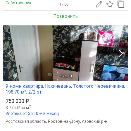
Собственник
17.06
Позвонить
1
из 10
9-комн квартира, Нахичевань, Толстого Черевичкина,
198.70 м², 2/2 эт.
750 000 ₽
2
3 775 ₽ за м
Ипотека от 3 310 ₽ в месяц
Ростовская область
,
Ростов-на-Дону
,
Азовский р-н