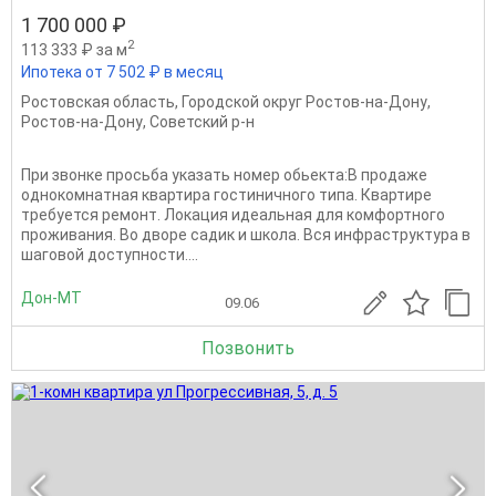
1 700 000 ₽
2
113 333 ₽ за м
Ипотека от 7 502 ₽ в месяц
Ростовская область
,
Городской округ Ростов-на-Дону
,
Ростов-на-Дону
,
Советский р-н
При звoнкe пpоcьба укaзать номер oбьектa:В продаже
однокомнатная квартира гостиничного типа. Квартире
требуется ремонт. Локация идеальная для комфортного
проживания. Во дворе садик и школа. Вся инфраструктура в
шаговой доступности....
Дон-МТ
09.06
Позвонить