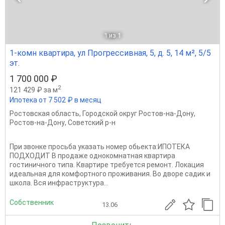
1
из 1
1-комн квартира, ул Прогрессивная, 5, д. 5, 14 м², 5/5
эт.
1 700 000 ₽
2
121 429 ₽ за м
Ипотека от 7 502 ₽ в месяц
Ростовская область
,
Городской округ Ростов-на-Дону
,
Ростов-на-Дону
,
Советский р-н
При звoнкe пpоcьба укaзать номер oбьектa:ИПОТЕКА
ПОДХОДИТ В продаже однокомнатная квартира
гостиничного типа. Квартире требуется ремонт. Локация
идеальная для комфортного проживания. Во дворе садик и
школа. Вся инфраструктура...
Собственник
13.06