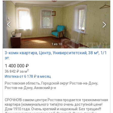
1
из 10
3-комн квартира, Центр, Университетский, 38 м², 1/1
эт.
1 400 000 ₽
2
36 842 ₽ за м
Ипотека от 6 178 ₽ в месяц
Ростовская область
,
Городской округ Ростов-на-Дону
,
Ростов-на-Дону
,
Азовский р-н
СРОЧНО!В самом центре Ростова продается трехкомнатная
квартира (коммунального типа)по очень доступной цене!
Дом 1910 года. Очень крепкий и надежный. Без трещин!!!