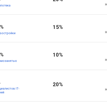
Н
ипотека
4%
15%
Н
овостройки
5%
10%
Н
амозанятых
%
20%
циалистов IT-
Н
ний