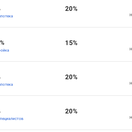
%
20%
Н
ипотека
7%
15%
Н
ойка
%
20%
Н
ипотека
%
20%
Н
специалистов