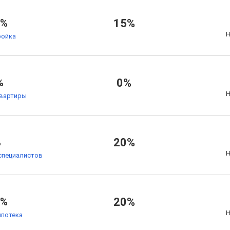
5%
15%
Н
ойка
%
0%
Н
квартиры
%
20%
Н
специалистов
4%
20%
Н
ипотека