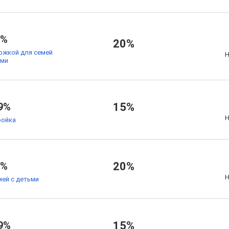
9%
20%
ржкой для семей
Н
ьми
9%
15%
Н
ойка
9%
20%
Н
мей с детьми
9%
15%