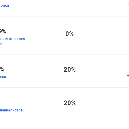
Н
ойки
9%
0%
ог имеющегося
Н
ья
9%
20%
Н
тека
%
20%
Н
специалистов