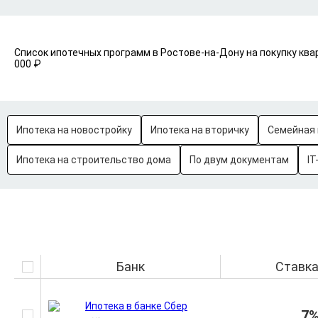
Список ипотечных программ в Ростове-на-Дону на покупку ква
000 ₽
Ипотека на новостройку
Ипотека на вторичку
Семейная 
Ипотека на строительство дома
По двум документам
IT
Банк
Ставк
7