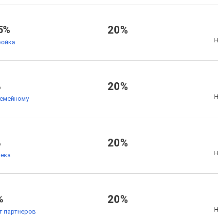
5%
20%
Н
ойка
%
20%
Н
семейному
%
20%
Н
тека
%
20%
Н
т партнеров