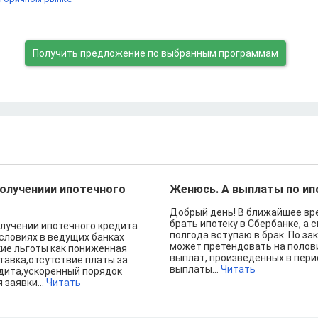
Получить предложение
по выбранным программам
олучениии ипотечного
Женюсь. А выплаты по ип
Добрый день! В ближайшее вр
брать ипотеку в Сбербанке, а 
лучении ипотечного кредита
полгода вступаю в брак. По зак
условиях в ведущих банках
может претендовать на полов
ие льготы как пониженная
выплат, произведенных в пери
тавка,отсутствие платы за
выплаты...
Читать
дита,ускоренный порядок
заявки...
Читать