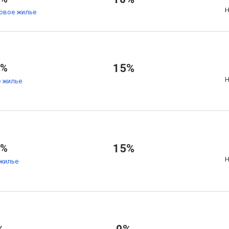
Н
товое жилье
7%
15%
Н
 жилье
5%
15%
Н
жилье