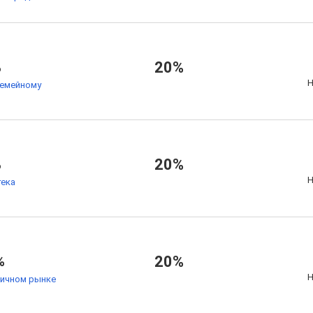
%
20%
Н
семейному
%
20%
Н
тека
%
20%
Н
ричном рынке