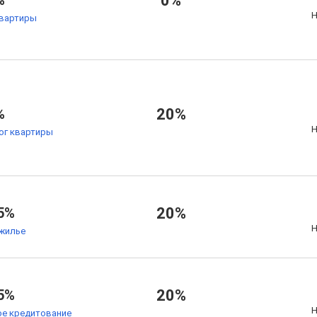
%
0%
Н
квартиры
%
20%
Н
ог квартиры
5%
20%
Н
жилье
5%
20%
Н
е кредитование