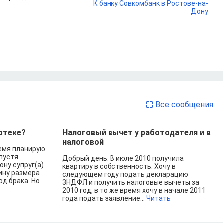
К банку Совкомбанк в Ростове-на-
Дону
Все сообщения
отеке?
Налоговый вычет у работодателя и в
налоговой
емя планирую
спустя
Добрый день. В июле 2010 получила
ону супруг(а)
квартиру в собственность. Хочу в
ину размера
следующем году подать декларацию
од брака. Но
3НДФЛ и получить налоговые вычеты за
2010 год, в то же время хочу в начале 2011
года подать заявление...
Читать