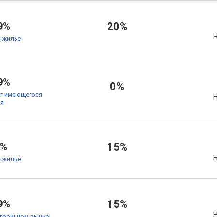
9%
20%
Н
 жилье
9%
0%
ог имеющегося
Н
ья
7%
15%
Н
 жилье
9%
15%
Н
торичном рынке