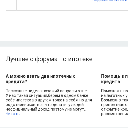
Лучшее с форума по ипотеке
А можно взять два ипотечных
Помощь в п
кредита?
кредита
Поскажите.видела похожий вопрос и ответ.
Поможем в по
У нас такая ситуация,берем в одном банке
на льготных 
себе ипотеку,а в другом тоже на себя, но для
Возможнв так
родственников..вот что делать..у людей
процентная с
неофициальный доход,поэтому не могут...
открытие кре
Читать
рассмотрения 