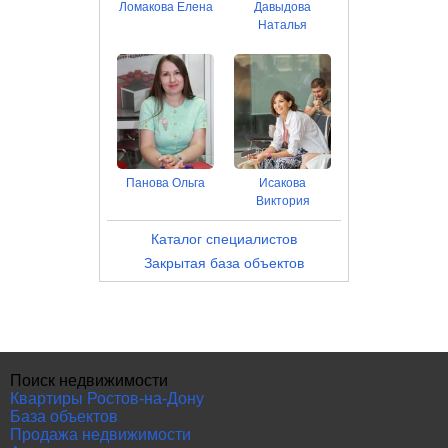
Ломакова Елена
Давыдова
Наталья
Панова Ольга
Исакова
Виктория
Каталог специалистов
Закрытая база объектов
Поиск недвижимости
Квартиры Ростов-на-Дону
База объектов
Продажа недвижимости