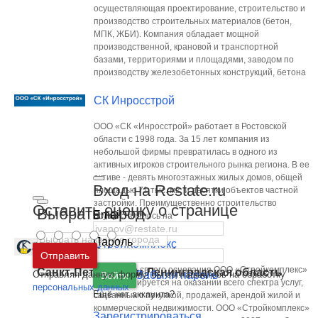
осуществляющая проектирование, строительство и
производство строительных материалов (бетон,
МПК, ЖБИ). Компания обладает мощной
производственной, крановой и транспортной
базами, территориями и площадями, заводом по
производству железобетонных конструкций, бетона
СК Инросстрой
ООО «СК «Инросстрой» работает в Ростовской
области с 1998 года. За 15 лет компания из
небольшой фирмы превратилась в одного из
активных игроков строительного рынка региона. В ее
активе - девять многоэтажных жилых домов, общей
Вход на Restate.ru
площадью 71 тыс. м2, и десятки объектов частной
застройки. Преимущественно строительство
Оставить оценку о странице
Выбрать город
Email
осуществлялось на
Пароль
СтройКомплекс
Москва
и
Московская область
Отправить
С момента своего основания ООО «Стройкомплекс»
Санкт-Петербург
и
Ленинградская область
Отправляя данную форму, вы соглашаетесь на обработку
Забыли пароль
Войти
специализируется на оказании всего спектра услуг,
персональных данных
Ещё нет аккаунта?
связанных с покупкой, продажей, арендой жилой и
коммерческой недвижимости. ООО «Стройкомплекс»
Зарегистрироваться