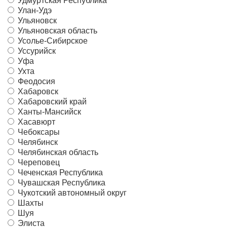
Удмуртская Республика
Улан-Удэ
Ульяновск
Ульяновская область
Усолье-Сибирское
Уссурийск
Уфа
Ухта
Феодосия
Хабаровск
Хабаровский край
Ханты-Мансийск
Хасавюрт
Чебоксары
Челябинск
Челябинская область
Череповец
Чеченская Республика
Чувашская Республика
Чукотский автономный округ
Шахты
Шуя
Элиста