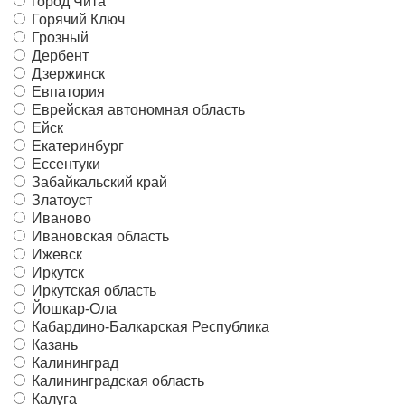
город Чита
Горячий Ключ
Грозный
Дербент
Дзержинск
Евпатория
Еврейская автономная область
Ейск
Екатеринбург
Ессентуки
Забайкальский край
Златоуст
Иваново
Ивановская область
Ижевск
Иркутск
Иркутская область
Йошкар-Ола
Кабардино-Балкарская Республика
Казань
Калининград
Калининградская область
Калуга