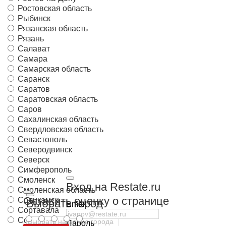
Ростовская область
Рыбинск
Рязанская область
Рязань
Салават
Самара
Самарская область
Саранск
Саратов
Саратовская область
Саров
Сахалинская область
Свердловская область
Севастополь
Северодвинск
Северск
Симферополь
Смоленск
Вход на Restate.ru
Смоленская область
Оставить оценку о странице
Соликамск
Выбрать город
Email
Сортавала
Сочи
Пароль