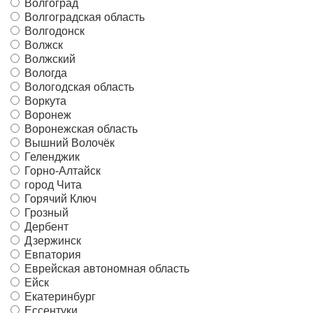
Волгоград
Волгоградская область
Волгодонск
Волжск
Волжский
Вологда
Вологодская область
Воркута
Воронеж
Воронежская область
Вышний Волочёк
Геленджик
Горно-Алтайск
город Чита
Горячий Ключ
Грозный
Дербент
Дзержинск
Евпатория
Еврейская автономная область
Ейск
Екатеринбург
Ессентуки