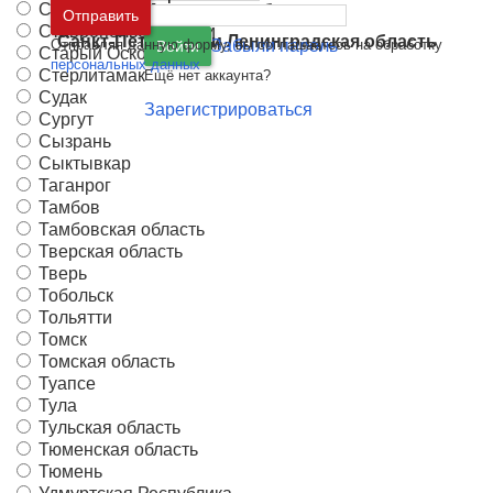
Ставрополь
Москва
и
Московская область
Отправить
Ставропольский край
Санкт-Петербург
и
Ленинградская область
Отправляя данную форму, вы соглашаетесь на обработку
Забыли пароль
Войти
Старый Оскол
персональных данных
Стерлитамак
Ещё нет аккаунта?
Судак
Зарегистрироваться
Сургут
Сызрань
Сыктывкар
Таганрог
Тамбов
Тамбовская область
Тверская область
Тверь
Тобольск
Тольятти
Томск
Томская область
Туапсе
Тула
Тульская область
Тюменская область
Тюмень