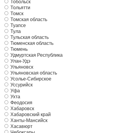
Тобольск
Тольятти
Томск
Томская область
Туапсе
Тула
Тульская область
Тюменская область
Тюмень
Удмуртская Республика
Улан-Удэ
Ульяновск
Ульяновская область
Усолье-Сибирское
Уссурийск
Уфа
Ухта
Феодосия
Хабаровск
Хабаровский край
Ханты-Мансийск
Хасавюрт
Чебоксары