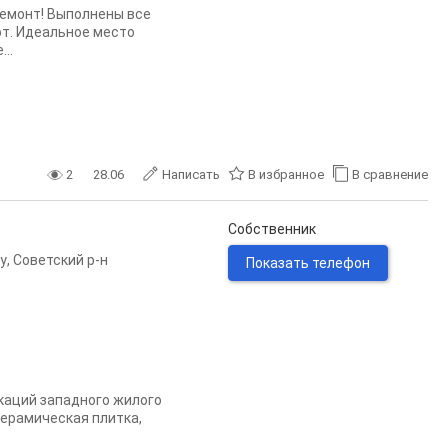
ремонт! Выполнены все
от. Идеальное место
..
2
28.06
Написать
В избранное
В сравнение
Собственник
у
,
Советский р-н
Показать телефон
окаций западного жилого
керамическая плитка,