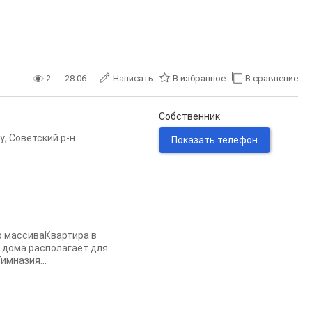
2
28.06
Написать
В избранное
В сравнение
Собственник
у
,
Советский р-н
Показать телефон
о массиваКвартира в
 дома располагает для
имназия...