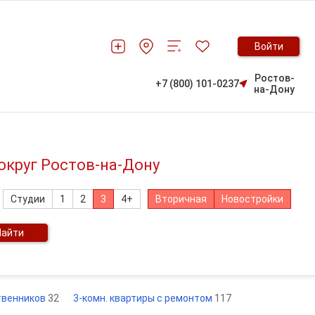
Войти
Ростов-
+7 (800) 101-0237
на-Дону
округ Ростов-на-Дону
Студии
1
2
3
4+
Вторичная
Новостройки
Найти
ственников
32
3-комн. квартиры с ремонтом
117