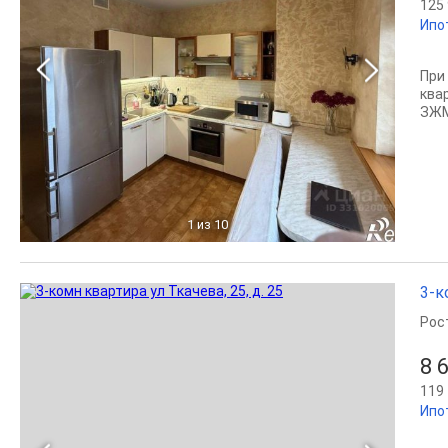
125 
Ипо
При
ква
ЗЖМ 
1
из 10
3-к
Рос
8 
119 
Ипо