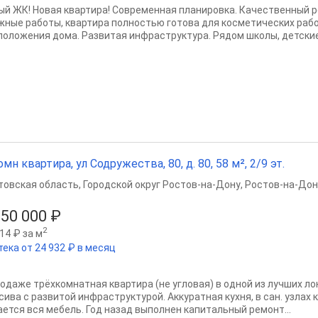
ый ЖК! Новая квартира! Современная планировка. Качественный 
жные работы, квартира полностью готова для косметических раб
положения дома. Развитая инфраструктура. Рядом школы, детские.
омн квартира, ул Содружества, 80, д. 80, 58 м², 2/9 эт.
товская область
,
Городской округ Ростов-на-Дону
,
Ростов-на-Дон
650 000 ₽
2
14 ₽ за м
тека от 24 932 ₽ в месяц
родаже трёхкомнатная квартира (не угловая) в одной из лучших л
сива с развитой инфраструктурой. Аккуратная кухня, в сан. узлах 
ается вся мебель. Год назад выполнен капитальный ремонт...