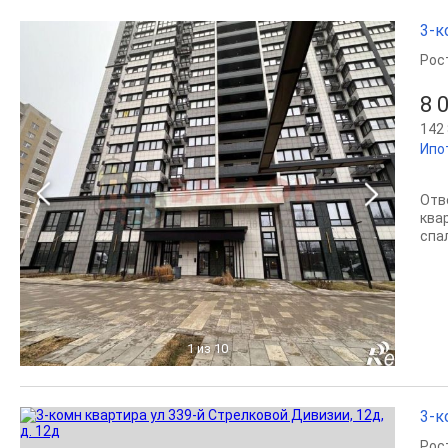
3-к
Рос
8 
142 
Ипо
Отв
квар
спа
1
из 10
3-к
Рос