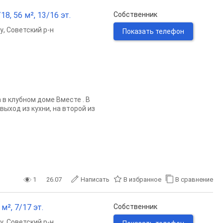
8, 56 м², 13/16 эт.
Собственник
у
,
Советский р-н
Показать телефон
в клубном доме Вместе . В
выход из кухни, на второй из
1
26.07
Написать
В избранное
В сравнение
м², 7/17 эт.
Собственник
у
,
Советский р-н