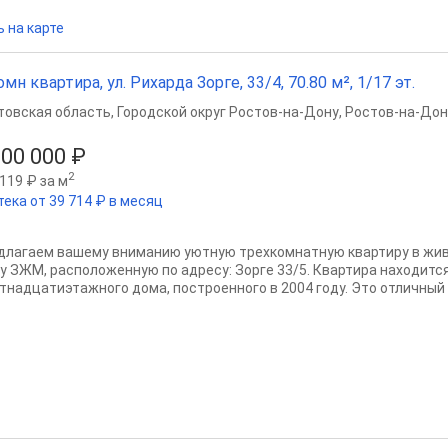
 на карте
омн квартира, ул. Рихарда Зорге, 33/4, 70.80 м², 1/17 эт.
товская область
,
Городской округ Ростов-на-Дону
,
Ростов-на-Дон
000 000 ₽
2
119 ₽ за м
тека от 39 714 ₽ в месяц
длагаем вашему вниманию уютную трехкомнатную квартиру в жив
у ЗЖМ, расположенную по адресу: Зорге 33/5. Квартира находитс
тнадцатиэтажного дома, построенного в 2004 году. Это отличный 