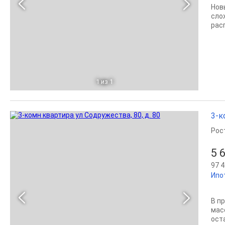
Нов
сло
рас
1
из 1
3-к
Рос
5 
97 4
Ипо
В п
мас
ост