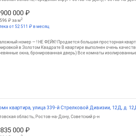
 900 000 ₽
2
596 ₽ за м
тека от 52 511 ₽ в месяц
аложный номер — ! НЕ ФЕЙК! Продается большая просторная квар
нировкой в Золотом Квадрате В квартире выполнен очень качес
ревянные окна, бронированная дверь) Все комнаты изолированные,
омн квартира, улица 339-й Стрелковой Дивизии, 12Д, д. 12Д,
товская область
,
Ростов-на-Дону
,
Советский р-н
 835 000 ₽