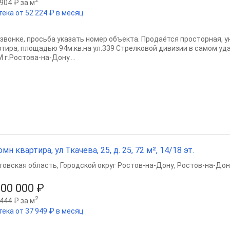
2
904 ₽ за м
тека от 52 224 ₽ в месяц
 звонке, просьба указать номер объекта. Продаётся просторная, 
ртира, площадью 94м.кв.на ул.339 Стрелковой дивизии в самом у
г.Ростова-на-Дону....
омн квартира, ул Ткачева, 25, д. 25, 72 м², 14/18 эт.
товская область
,
Городской округ Ростов-на-Дону
,
Ростов-на-Дон
600 000 ₽
2
444 ₽ за м
тека от 37 949 ₽ в месяц