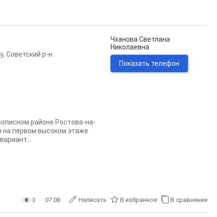
Чханова Светлана
Николаевна
у
,
Советский р-н
Показать телефон
описном районе Ростова-на-
я на первом высоком этаже
вариант...
3
07.08
Написать
В избранное
В сравнение