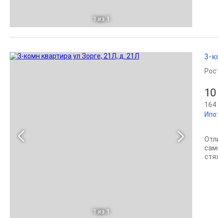
1
из 1
3-к
Рос
10
164 
Ипо
Отл
сам
cтя
1
из 1