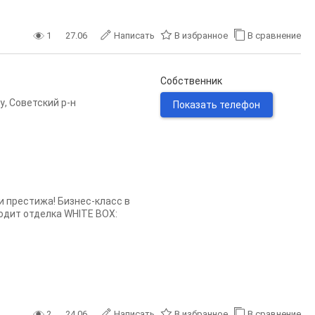
1
27.06
Написать
В избранное
В сравнение
Собственник
у
,
Советский р-н
Показать телефон
и пpecтижa! Бизнес-класс в
одит отделка WНIТЕ BOХ:
2
24.06
Написать
В избранное
В сравнение