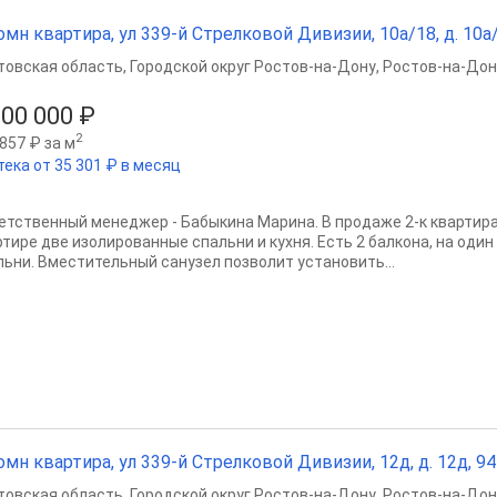
омн квартира, ул 339-й Стрелковой Дивизии, 10а/18, д. 10а/1
товская область
,
Городской округ Ростов-на-Дону
,
Ростов-на-Дон
000 000 ₽
2
857 ₽ за м
тека от 35 301 ₽ в месяц
етственный менеджер - Бабыкина Марина. В продаже 2-к квартира 
тире две изолированные спальни и кухня. Есть 2 балкона, на один 
льни. Вместительный санузел позволит установить...
омн квартира, ул 339-й Стрелковой Дивизии, 12д, д. 12д, 94 
товская область
,
Городской округ Ростов-на-Дону
,
Ростов-на-Дон