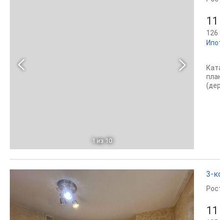
11
126 
Ипо
Кат
пла
(де
1
из 10
3-к
Рос
11