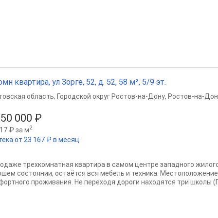
омн квартира, ул Зорге, 52, д. 52, 58 м², 5/9 эт.
товская область
,
Городской округ Ростов-на-Дону
,
Ростов-на-Дон
250 000 ₽
2
17 ₽ за м
тека от 23 167 ₽ в месяц
родаже трехкомнатная квартира в самом центре западного жилог
ошем состоянии, остаётся вся мебель и техника. Местоположение
фортного проживания. Не переходя дороги находятся три школы (Г