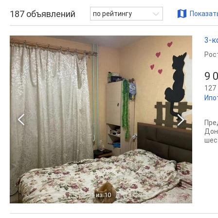
187
объявлений
по рейтингу
Показать
3-к
Рос
9 
127 
Ипо
Пре
Дон
шес
1
из 10