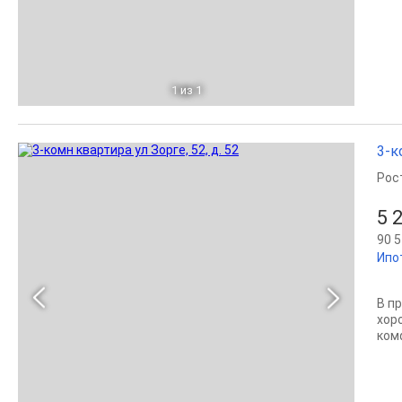
1
из 1
3-к
Рос
5 
90 5
Ипо
В п
хор
ком