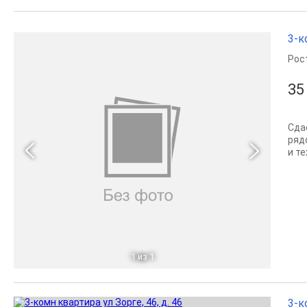
3-к
Рос
35
Сда
ряд
и т
1
из 1
3-к