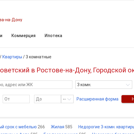
ва-на-Дону
и
Коммерция
Ипотека
/
Квартиры
/
3 комнатные
оветский в Ростове-на-Дону, Городской о
3 комн.
--
Расширенная форма
ый срок с мебелью
266
Жилая
585
Недорогие 3-комн. кварти