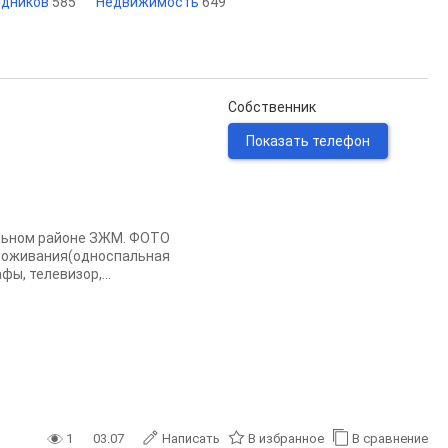
едников
585
Недвижимость
649
Собственник
Показать телефон
альном районе ЗЖМ. ФОТО
роживания(односпальная
фы, телевизор,...
1
03.07
Написать
В избранное
В сравнение