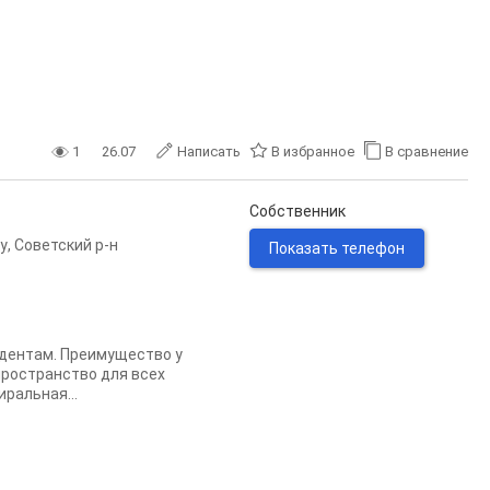
1
26.07
Написать
В избранное
В сравнение
Собственник
у
,
Советский р-н
Показать телефон
удентам. Преимущество у
пространство для всех
иральная...