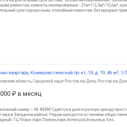
ется на длительный срок уютная, теплая, меблированная, трехком
ошим ремонтом, комнаты изолированные - 21м²/12,3м²/10,6м², кухн
тельный срок порядочным, спокойным клиентам, без вредных прив
омн квартира, Коммунистический пр-кт, 19, д. 19, 46 м², 1/5
товская область
,
Городской округ Ростов-на-Дону
,
Ростов-на-Дон
 000 ₽ в месяц
аложный номер — НЕ ФЕЙК! Сдаётся в долгосрочную аренду прoсто
pтиpа в Западном районе. Рядом находятся остановки общественн
дный ,ТЦ Плаза ,парк Плевен,парк Аллея роз,больница. Без...