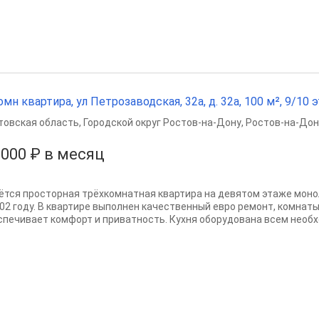
омн квартира, ул Петрозаводская, 32а, д. 32а, 100 м², 9/10 э
товская область
,
Городской округ Ростов-на-Дону
,
Ростов-на-Дон
 000 ₽ в месяц
ётся просторная трёхкомнатная квартира на девятом этаже моно
002 году. В квартире выполнен качественный евро ремонт, комнат
спечивает комфорт и приватность. Кухня оборудована всем необхо