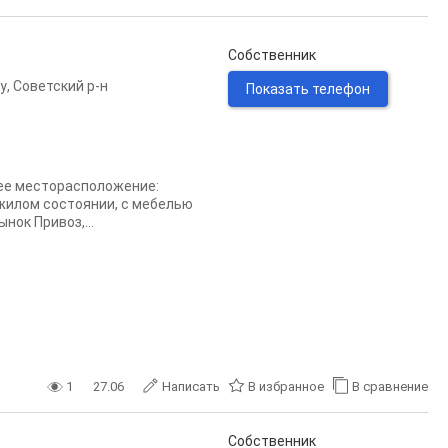
Собственник
у
,
Советский р-н
Показать телефон
шее месторасположение:
 жилом состоянии, с мебелью
нок Привоз,...
1
27.06
Написать
В избранное
В сравнение
Собственник