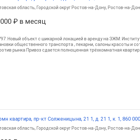
товская область
,
Городской округ Ростов-на-Дону
,
Ростов-на-Дон
 000 ₽ в месяц
3797. Новый объект с шикарной локацией в аренду на ЗЖМ: Институт
ановки общественного транспорта , пекарни, салоны красоты и сот
ротив рынка Привоз сдается полноценная трёхкомнатная квартира 
омн квартира, пр-кт Солженицына, 21 1, д. 21 1, к. 1, 860 000
товская область
,
Городской округ Ростов-на-Дону
,
Ростов-на-Дон