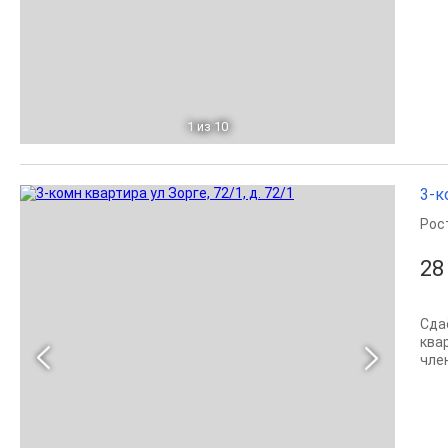
1
из 10
3-к
Рос
28
Сда
ква
член