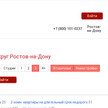
Войти
Ростов-
+7 (800) 101-0237
на-Дону
круг Ростов-на-Дону
Студии
1
2
3
4+
Вторичная
Новостройки
Найти
ры
25
2-комн. квартиры на длительный срок недорого
51