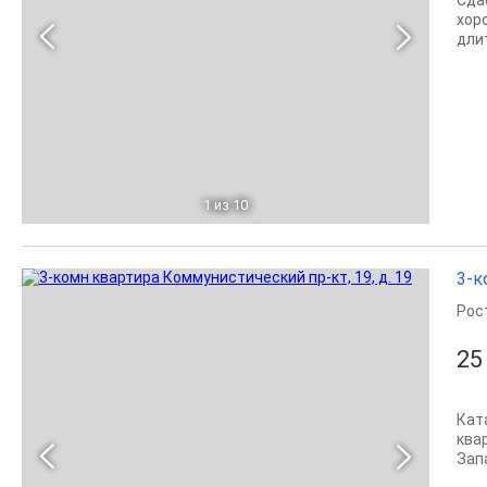
Сда
хор
дли
1
из 10
3-к
Рос
25
Кат
квa
Запа