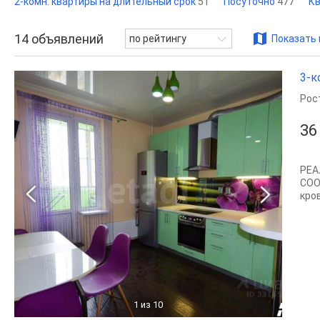
2-комн. квартиры на длительный срок
51
Посуточно
477
Кв
14
объявлений
по рейтингу
Показать 
3-к
Рос
36
РЕА
СОО
кров
1
из 10