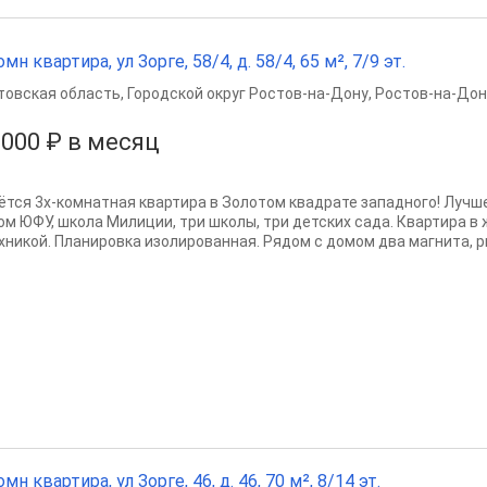
омн квартира, ул Зорге, 58/4, д. 58/4, 65 м², 7/9 эт.
товская область
,
Городской округ Ростов-на-Дону
,
Ростов-на-Дон
 000 ₽ в месяц
ётся 3х-комнатная квартира в Золотом квадрате западного! Луч
ом ЮФУ, школа Милиции, три школы, три детских сада. Квартира в
ехникой. Планировка изолированная. Рядом с домом два магнита, ры
омн квартира, ул Зорге, 46, д. 46, 70 м², 8/14 эт.