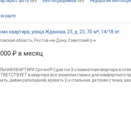
артиры с фото
585
Без посредников
585
Недорогие без поср
на карте
омн квартира, улица Жданова, 23, д. 23, 70 м², 14/18 эт.
товская область
,
Ростов-на-Дону
,
Советский р-н
 000 ₽ в месяц
ЛЬНАЯ КВАРТИРА Срочно!!! Сдается 3-х комнатная квартира в сп
ТВЕТСТВУЕТ в квартире все укомплектовано для комфортного п
ать, диван раскладной, кровать 2-х спальная, детская стенка, шка