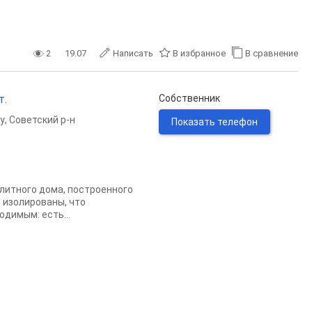
2
19.07
Написать
В избранное
В сравнение
т.
Собственник
у
,
Советский р-н
Показать телефон
литного дома, построенного
ы изолированы, что
димым: есть...