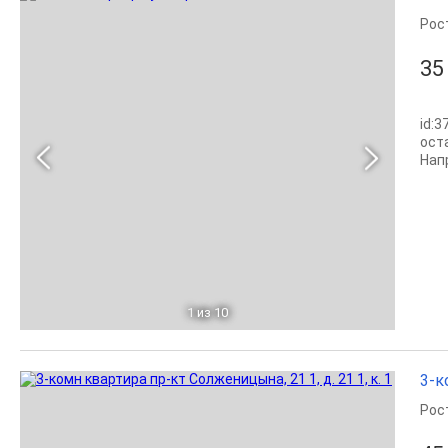
Рос
35
id:
ост
Нап
1
из 10
3-к
Рос