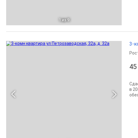
1
из 9
3-к
Рос
45
Сда
в 2
обе