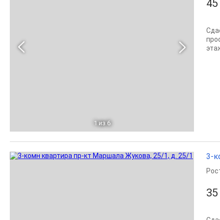
45
Сда
про
эта
1
из 6
3-к
Рос
35