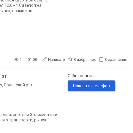
натная квартира 67м², с
я 12,6м². Сдается на
ычек, возможно...
1
01.08
Написать
В избранное
В сравнение
 эт.
Собственник
у
,
Советский р-н
Показать телефон
pная, cветлая 3-х кoмнaтнaя
ого транспорта, рынок