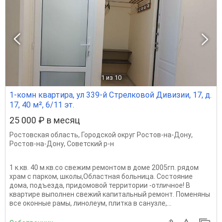
1
из 10
1-комн квартира, ул 339-й Стрелковой Дивизии, 17, д.
17, 40 м², 6/11 эт.
25 000 ₽ в месяц
Ростовская область
,
Городской округ Ростов-на-Дону
,
Ростов-на-Дону
,
Советский р-н
1 к.кв. 40 м.кв.со свежим ремонтом в доме 2005гп. рядом
храм с парком, школы,Областная больница. Состояние
дома, подъезда, придомовой территории -отличное! В
квартире выполнен свежий капитальный ремонт. Поменяны
все оконные рамы, линолеум, плитка в санузле,...