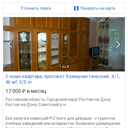
Уточнить поиск
Показать на карте
1
из 8
2-комн квартира, проспект Коммунистический , 6/1,
46 м², 3/5 эт.
17 000 ₽ в месяц
Ростовская область
,
Городской округ Ростов-на-Дону
,
Ростов-на-Дону
,
Советский р-н
Без залога и комиссий !!! Строго для девушек - студенток
учебных заведений или аспиранток. Возможно размещение