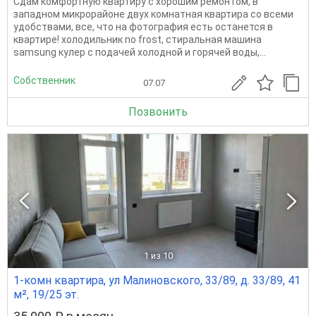
Сдам комфортную квартиру с хорошим ремонтом, в
западном микрорайоне двух комнатная квартира со всеми
удобствами, все, что на фотография есть останется в
квартире! холодильник no frost, стиральная машина
samsung кулер с подачей холодной и горячей воды,...
Собственник
07.07
Позвонить
1
из 10
1-комн квартира, ул Малиновского, 33/89, д. 33/89, 41
м², 19/25 эт.