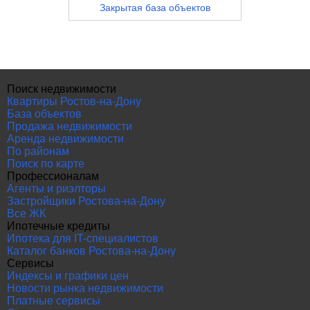
Закрытая база объектов
Поиск недвижимости
Квартиры Ростов-на-Дону
База объектов
Продажа недвижимости
Аренда недвижимости
По районам
Поиск по карте
Профессионалам
Агенты и риэлторы
Застройщики Ростова-на-Дону
Все ЖК
Ипотечные кредиты
Ипотека для IT-специалистов
Каталог банков Ростова-на-Дону
Сервисы
Индексы и графики цен
Новости рынка недвижимости
Платные сервисы