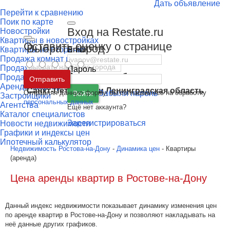
Дать объявление
Перейти к сравнению
Поик по карте
Вход на Restate.ru
Новостройки
Квартиры в новостройках
Оставить оценку о странице
Выбрать город
Email
Квартиры на вторичке
Продажа комнат и долей
Продажа домов и дач
Пароль
Москва
и
Московская область
Продажа участков
Отправить
Аренда квартир
Санкт-Петербург
и
Ленинградская область
Отправляя данную форму, вы соглашаетесь на обработку
Забыли пароль
Войти
Застройщики
персональных данных
Агентства
Ещё нет аккаунта?
Каталог специалистов
Зарегистрироваться
Новости недвижимости
Графики и индексы цен
Ипотечный калькулятор
Недвижимость Ростова-на-Дону
-
Динамика цен
- Квартиры
(аренда)
Цена аренды квартир в Ростове-на-Дону
Данный индекс недвижимости показывает динамику изменения цен
по аренде квартир в Ростове-на-Дону и позволяют накладывать на
неё данные других графиков.