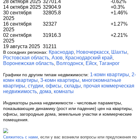
28 октября 2025
32701.4
-0.62%
14 октября 2025
32904.9
+0.3%
30 сентября
32805.8
+1.46%
2025
16 сентября
32327
+1.27%
2025
02 сентября
31916.3
+2.21%
2025
19 августа 2025
31211
Краснодар
Новочеркасск
Шахты
В соседних регионах:
,
,
,
Ростовская область
Азов
Краснодарский край
,
,
,
Воронежская область
Волгодонск
Ейск
Таганрог
,
,
,
1-комн квартиры
2-
Графики по другим типам недвижимости:
,
комн квартиры
3-комн квартиры
многокомнатные
,
,
квартиры
студии
офисы
склады
прочая коммерческая
,
,
,
,
недвижимость
дома
комнаты
,
,
Индикаторы рынка недвижимости
- числовые параметры,
показывающие динамику (рост или падение) цен на квартиры,
офисы, загородные дома, земельные участки и коммерческие
помещения.
Свяжитесь с нами
, если у вас возникли вопросы или предложения по