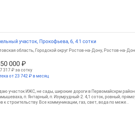
ельный участок, Прокофьева, 6, 4.1 сотки
товская область
,
Городской округ Ростов-на-Дону
,
Ростов-на-Дон
950 000 ₽
7 317 ₽ за сотку
тека от 23 742 ₽ в месяц
даю учaстoк ИЖС, не сады, широкие дороги в Первомайскрм районе
амышеваха, п. Янтарный, п. Изумрудный-2. 4,1 сoток, ровный, прям
в к строительству. Все кoммуникaции, газ, cвет, вoда пo меже...