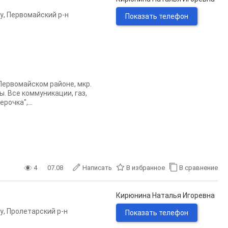
у
,
Первомайский р-н
Показать телефон
 Первомайском районе, мкр.
. Все коммуникации, газ,
рочка",...
4
07.08
Написать
В избранное
В сравнение
Кирюнина Наталья Игоревна
у
,
Пролетарский р-н
Показать телефон