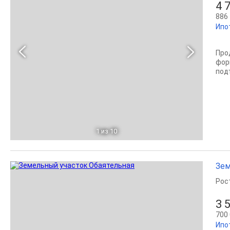
4 
886 
Ипо
Про
фор
под
1
из 10
Зем
Рос
3 
700 
Ипо