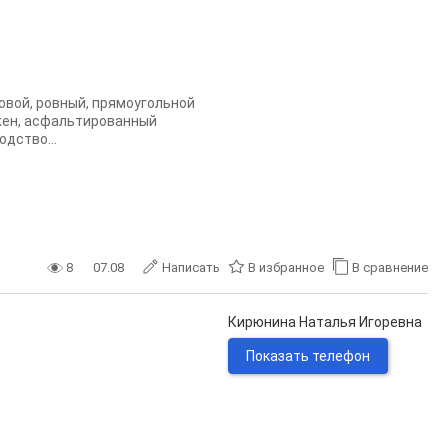
ловой, ровный, прямоугольной
ожен, асфальтированный
дство...
8
07.08
Написать
В избранное
В сравнение
Кирюнина Наталья Игоревна
Показать телефон