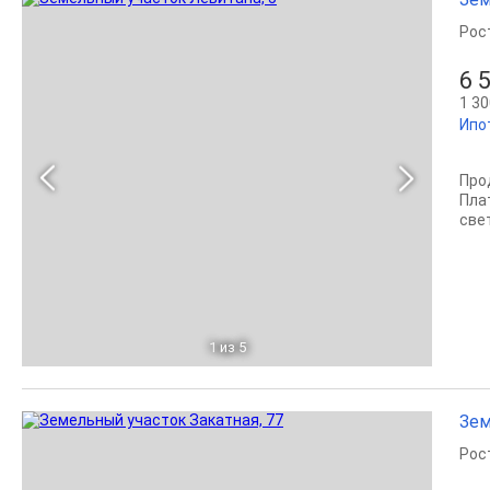
Рос
6 
1 30
Ипо
Про
Пла
свет
1
из 5
Зем
Рос