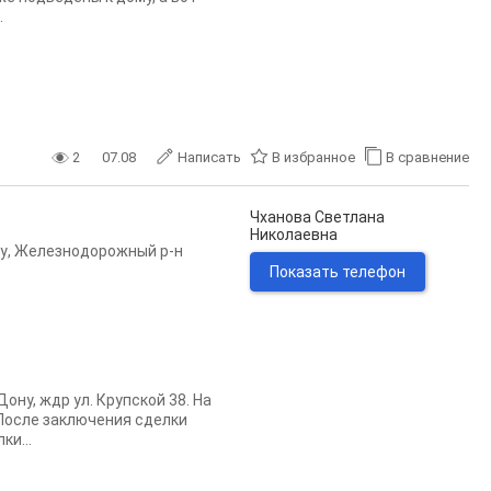
.
2
07.08
Написать
В избранное
В сравнение
Чханова Светлана
Николаевна
у
,
Железнодорожный р-н
Показать телефон
ну, ждр ул. Крупской 38. На
 После заключения сделки
и...