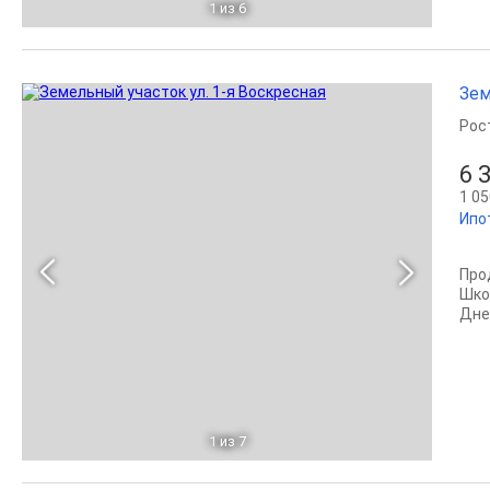
1
из 6
Зем
Рос
6 
1 05
Ипо
Про
Шко
Дне
1
из 7