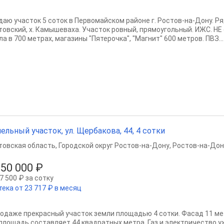
даю участок 5 соток в Первомайском районе г. Ростов-на-Дону. Ря
товский, х. Камышеваха. Участок ровный, прямоугольный. ИЖС. НЕ
а в 700 метрах, магазины "Пятерочка", "Магнит" 600 метров. ПВЗ...
ельный участок, ул. Щербакова, 44, 4 сотки
товская область
,
Городской округ Ростов-на-Дону
,
Ростов-на-Дон
950 000 ₽
7 500 ₽ за сотку
тека от 23 717 ₽ в месяц
родаже прекрасный участок земли площадью 4 сотки. Фасад 11 мет
 площадь составляет 44 квадратных метра. Газ и электричество уж