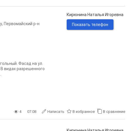
Кирюнина Наталья Игоревна
у
,
Первомайский р-н
Показать телефон
угольный. Фасад на ул.
. В видах разрешенного
.
4
07.08
Написать
В избранное
В сравнение
Кирюнина Наталья Игоревна