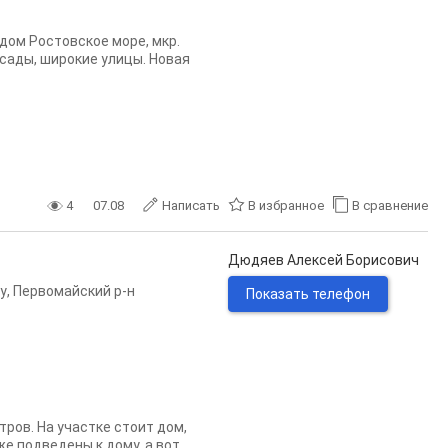
дом Ростовское море, мкр.
 сады, широкие улицы. Новая
4
07.08
Написать
В избранное
В сравнение
Дюдяев Алексей Борисович
у
,
Первомайский р-н
Показать телефон
ров. На участке стоит дом,
е подведены к дому, а вот