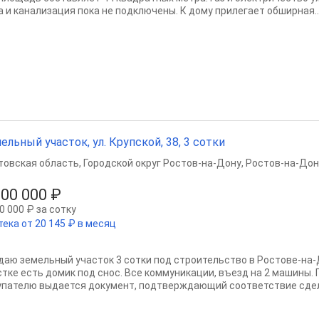
а и канализация пока не подключены. К дому прилегает обширная..
ельный участок, ул. Крупской, 38, 3 сотки
товская область
,
Городской округ Ростов-на-Дону
,
Ростов-на-Дон
200 000 ₽
0 000 ₽ за сотку
тека от 20 145 ₽ в месяц
даю земельный участок 3 сотки под строительство в Ростове-на-До
стке есть домик под снос. Все коммуникации, въезд на 2 машины.
упателю выдается документ, подтверждающий соответствие сделк