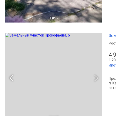
1
из 7
Зем
Рос
4 
1 20
Ипо
Про
п. К
гото