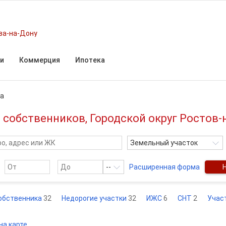
ва-на-Дону
и
Коммерция
Ипотека
ка
 собственников, Городской округ Ростов-
Земельный участок
--
Расширенная форма
обственника
32
Недорогие участки
32
ИЖС
6
СНТ
2
Участ
на карте