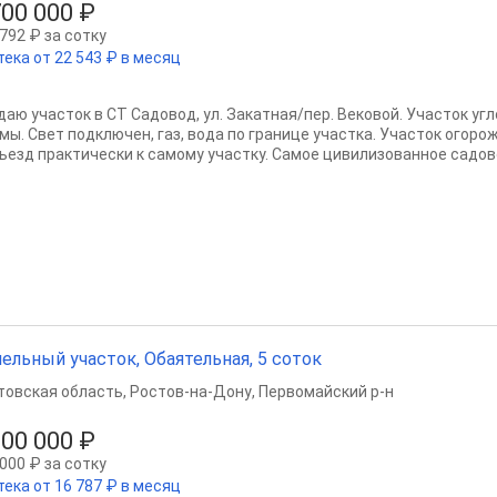
700 000 ₽
792 ₽ за сотку
тека от 22 543 ₽ в месяц
даю участок в СТ Садовод, ул. Закатная/пер. Вековой. Участок уг
мы. Свет подключен, газ, вода по границе участка. Участок огор
ъезд практически к самому участку. Самое цивилизованное садово
ельный участок, Обаятельная, 5 соток
товская область
,
Ростов-на-Дону
,
Первомайский р-н
500 000 ₽
000 ₽ за сотку
тека от 16 787 ₽ в месяц