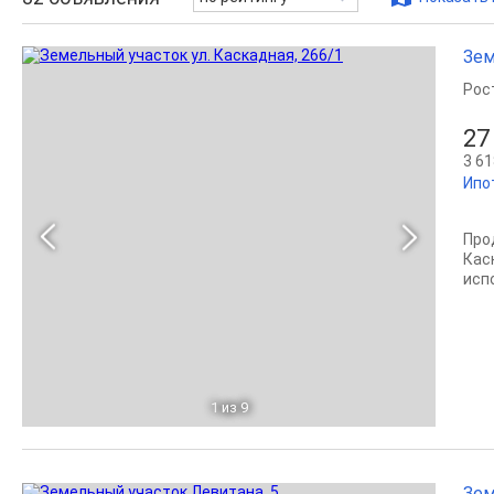
Зем
Рос
27
3 61
Ипо
Прод
Кас
испо
1
из 9
Зем