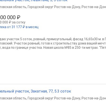
товская область
,
Городской округ Ростов-на-Дону
,
Ростов-на-Дон
500 000 ₽
0 000 ₽ за сотку
тека от 31 177 ₽ в месяц
даю участок 5 соток, ровный, прямоугольный, фасад 16,65х30 м. в
товский. Участок ровный, готов к строительству дома вашей мечты
, вода по границе участка. Новая школа №85 в 250-ти метрах. "Пяте
ельный участок, Закатная, 77, 5.3 соток
товская область
,
Городской округ Ростов-на-Дону
,
Ростов-на-Дон