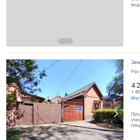
вод
1
из 10
Зем
Рос
4 
1 40
Ипо
Про
уча
пок