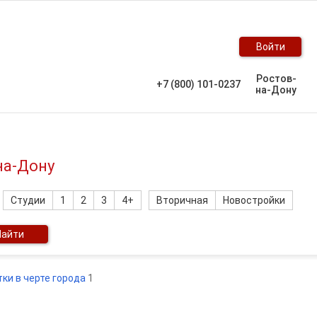
Войти
Ростов-
+7 (800) 101-0237
на-Дону
на-Дону
Студии
1
2
3
4+
Вторичная
Новостройки
Найти
ки в черте города
1