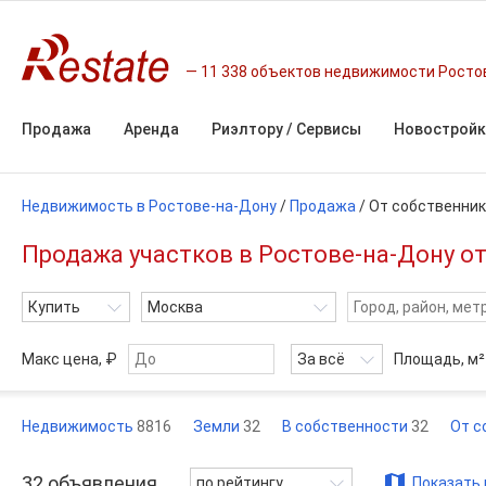
11 338 объектов недвижимости Росто
Продажа
Аренда
Риэлтору / Сервисы
Новостройк
Недвижимость в Ростове-на-Дону
/
Продажа
/
От собственни
Продажа участков в Ростове-на-Дону от
Купить
Москва
Макс цена, ₽
За всё
Площадь,
м²
Недвижимость
8816
Земли
32
В собственности
32
От с
32
объявления
по рейтингу
Показать 