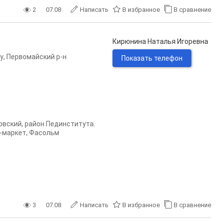
2
07.08
Написать
В избранное
В сравнение
Кирюнина Наталья Игоревна
у
,
Первомайский р-н
Показать телефон
овский, район Пединститута.
-маркет, Фасольм
3
07.08
Написать
В избранное
В сравнение