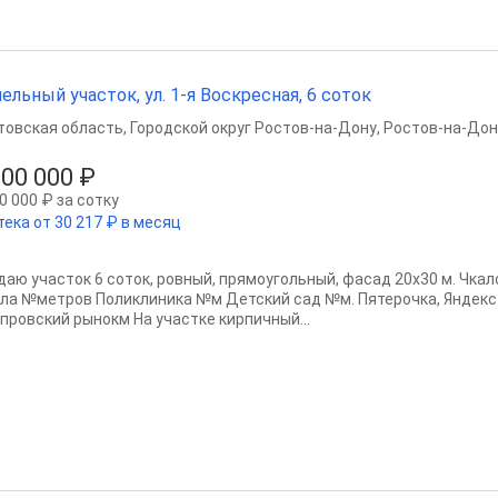
ельный участок, ул. 1-я Воскресная, 6 соток
товская область
,
Городской округ Ростов-на-Дону
,
Ростов-на-Дон
300 000 ₽
0 000 ₽ за сотку
тека от 30 217 ₽ в месяц
даю участок 6 соток, ровный, прямоугольный, фасад 20х30 м. Чкал
ла №метров Поликлиника №м Детский сад №м. Пятерочка, Яндекс
провский рынокм На участке кирпичный...