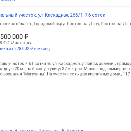
ельный участок, ул. Каскадная, 266/1, 7.6 соток
товская область
,
Городской округ Ростов-на-Дону
,
Ростов-на-Дон
 500 000 ₽
8 421 ₽ за сотку
тека от 278 002 ₽ в месяц
аю участок 7. 61 сотки по ул. Каскадной, угловой, ровный, , прямо
кадную 20 м. , на боковую улицу 37 метров. Можно под коммерцию
льзования "Магазины". На участке есть два кирпичных дома., 117..
ельный участок, Левитана, 5, 5 соток