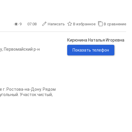
9
07.08
Написать
В избранное
В сравнение
Кирюнина Наталья Игоревна
у
,
Первомайский р-н
Показать телефон
 г. Ростова-на-Дону. Рядом
oугольный. Учаcток чистый,