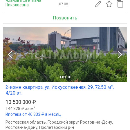
Чханова Светлана
07.08
Николаевна
Позвонить
1
из 10
2-комн квартира, ул. Искусственная, 29, 72.50 м²,
4/20 эт.
10 500 000 ₽
2
144 828 ₽ за м
Ипотека от 46 333 ₽ в месяц
Ростовская область
,
Городской округ Ростов-на-Дону
,
Ростов-на-Дону
,
Пролетарский р-н