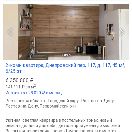
1
из 9
2-комн квартира, Днепровский пер, 117, д. 117, 45 м²,
6/25 эт.
6 350 000 ₽
2
141 111 ₽ за м
Ипотека от 28 020 ₽ в месяц
Ростовская область
,
Городской округ Ростов-на-Дону
,
Ростов-на-Дону
,
Первомайский р-н
Уютная, светлая квартира в постельных тонах, новый
ремонт делался для себя, детали продуманы до мелочей.
Закрытая территория двора. Дом расположен в месте с