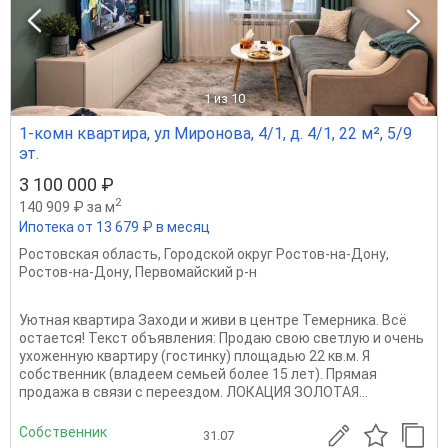
1
из 10
1-комн квартира, ул Миронова, 4/1, д. 4/1, 22 м², 5/9
эт.
3 100 000 ₽
2
140 909 ₽ за м
Ипотека от 13 679 ₽ в месяц
Ростовская область
,
Городской округ Ростов-на-Дону
,
Ростов-на-Дону
,
Первомайский р-н
Уютная квартира Заходи и живи в центре Темерника. Всё
остается! Текст объявления: Продаю свою светлую и очень
ухоженную квартиру (гостинку) площадью 22 кв.м. Я
собственник (владеем семьей более 15 лет). Прямая
продажа в связи с переездом. ЛОКАЦИЯ ЗОЛОТАЯ...
Собственник
31.07