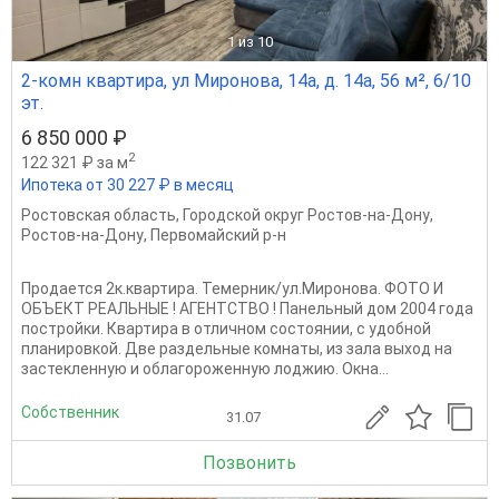
1
из 10
2-комн квартира, ул Миронова, 14а, д. 14а, 56 м², 6/10
эт.
6 850 000 ₽
2
122 321 ₽ за м
Ипотека от 30 227 ₽ в месяц
Ростовская область
,
Городской округ Ростов-на-Дону
,
Ростов-на-Дону
,
Первомайский р-н
Продается 2к.квартира. Темерник/ул.Миронова. ФОТО И
ОБЪЕКТ РЕАЛЬНЫЕ ! АГЕНТСТВО ! Панельный дом 2004 года
постройки. Квартира в отличном состоянии, с удобной
планировкой. Две раздельные комнаты, из зала выход на
застекленную и облагороженную лоджию. Окна...
Собственник
31.07
Позвонить