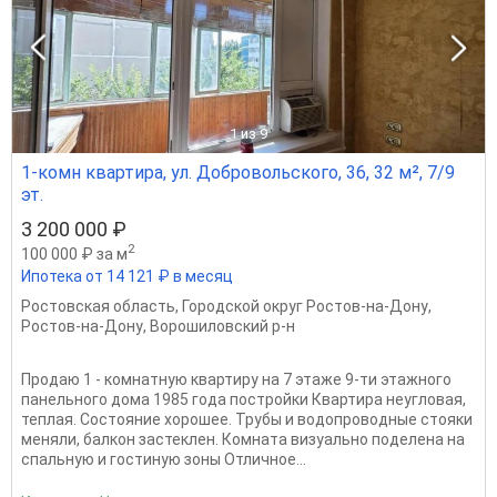
1
из 9
1-комн квартира, ул. Добровольского, 36, 32 м², 7/9
эт.
3 200 000 ₽
2
100 000 ₽ за м
Ипотека от 14 121 ₽ в месяц
Ростовская область
,
Городской округ Ростов-на-Дону
,
Ростов-на-Дону
,
Ворошиловский р-н
Продаю 1 - комнатную квартиру на 7 этаже 9-ти этажного
панельного дома 1985 года постройки Квартира неугловая,
теплая. Состояние хорошее. Трубы и водопроводные стояки
меняли, балкон застеклен. Комната визуально поделена на
спальную и гостиную зоны Отличное...