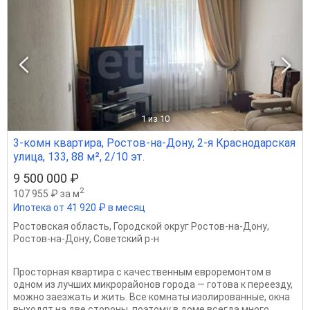
1
из 10
3-комн квартира, Ростов-на-Дону, 2-я Краснодарская
улица, 133, 88 м², 2/10 эт.
9 500 000 ₽
2
107 955 ₽ за м
Ипотека от 41 920 ₽ в месяц
Ростовская область
,
Городской округ Ростов-на-Дону
,
Ростов-на-Дону
,
Советский р-н
Просторная квартира с качественным евроремонтом в
одном из лучших микрорайонов города — готова к переезду,
можно заезжать и жить. Все комнаты изолированные, окна
выходят на две стороны, поэтому в доме всегда много