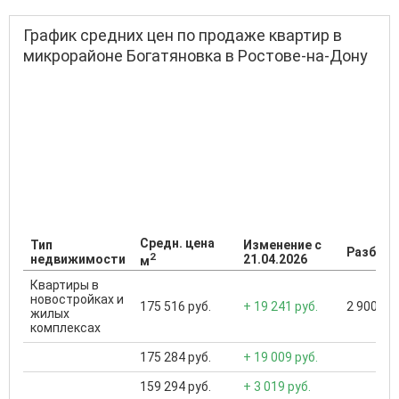
График средних цен по продаже квартир в
микрорайоне Богатяновка в Ростове-на-Дону
Средн. цена
Тип
Изменение с
Разброс
2
недвижимости
21.04.2026
м
Квартиры в
новостройках и
175 516 руб.
+ 19 241 руб.
2 900 000
жилых
комплексах
175 284 руб.
+ 19 009 руб.
159 294 руб.
+ 3 019 руб.