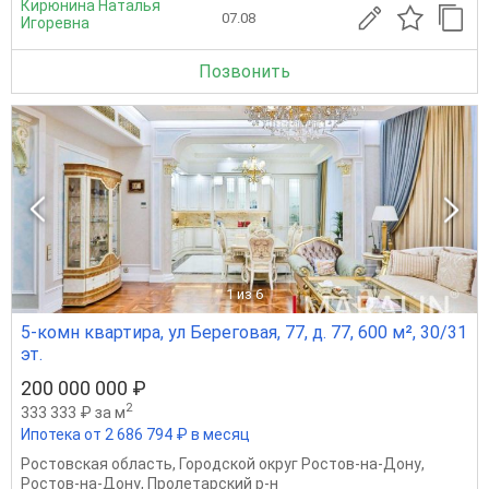
Кирюнина Наталья
07.08
Игоревна
Позвонить
1
из 6
5-комн квартира, ул Береговая, 77, д. 77, 600 м², 30/31
эт.
200 000 000 ₽
2
333 333 ₽ за м
Ипотека от 2 686 794 ₽ в месяц
Ростовская область
,
Городской округ Ростов-на-Дону
,
Ростов-на-Дону
,
Пролетарский р-н