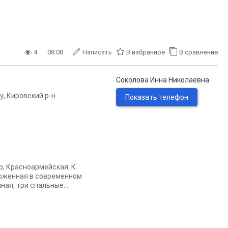
4
08.08
Написать
В избранное
В сравнение
Соколова Инна Николаевна
у
,
Кировский р-н
Показать телефон
р, Красноармейская. К
оженная в современном
ная, три спальные...