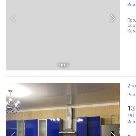
Ипо
Про
Сос
Комм
1
из 7
2-к
Рос
13
191 
Ипо