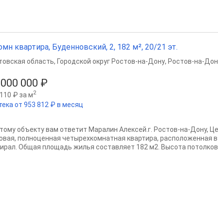
омн квартира, Буденновский, 2, 182 м², 20/21 эт.
товская область
,
Городской округ Ростов-на-Дону
,
Ростов-на-Дон
 000 000 ₽
2
110 ₽ за м
тека от 953 812 ₽ в месяц
этому объекту вам ответит Маралин Алексей.г. Ростов-на-Дону, Це
овая, полноценная четырехкомнатная квартира, расположенная 
ирал. Общая площадь жилья составляет 182 м2. Высота потолков 3