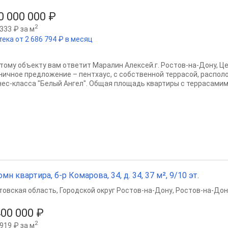
0 000 000 ₽
2
333 ₽ за м
ека от 2 686 794 ₽ в месяц
этому объекту вам ответит Маралин Алексей.г. Ростов-на-Дону, Цен
ничное предложение – пентхаус, с собственной террасой, распо
нес-класса "Белый Ангел". Общая площадь квартиры с террасамим2
омн квартира, б-р Комарова, 34, д. 34, 37 м², 9/10 эт.
товская область
,
Городской округ Ростов-на-Дону
,
Ростов-на-Дон
400 000 ₽
2
919 ₽ за м