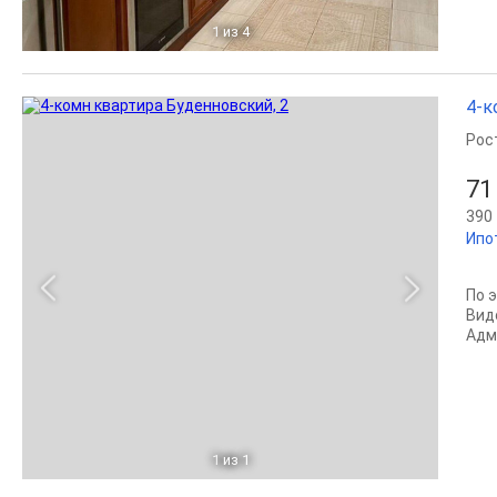
1
из 4
4-к
Рос
71
390 
Ипо
По 
Вид
Адм
1
из 1