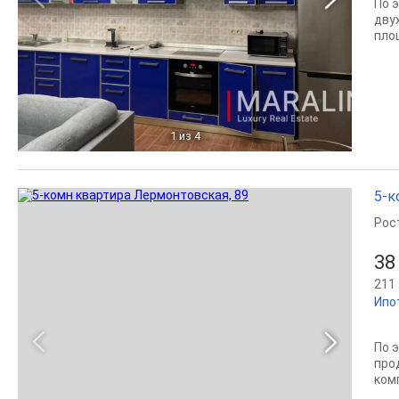
По 
дву
площ
1
из 4
5-к
Рос
38
211 
Ипо
По 
про
ком