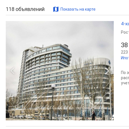
118
объявлений
Показать на карте
4-к
Рос
38
223 
Ипо
По 
рас
уче
1
из 4