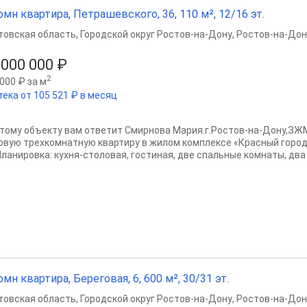
омн квартира, Петрашевского, 36, 110 м², 12/16 эт.
товская область
,
Городской округ Ростов-на-Дону
,
Ростов-на-Дон
 000 000 ₽
2
000 ₽ за м
тека от 105 521 ₽ в месяц
этому объекту вам ответит Смирнова Мария.г.Ростов-на-Дону,ЗЖ
овую трехкомнатную квартиру в жилом комплексе «Красный город
Планировка: кухня-столовая, гостиная, две спальные комнаты, два 
омн квартира, Береговая, 6, 600 м², 30/31 эт.
товская область
,
Городской округ Ростов-на-Дону
,
Ростов-на-Дон