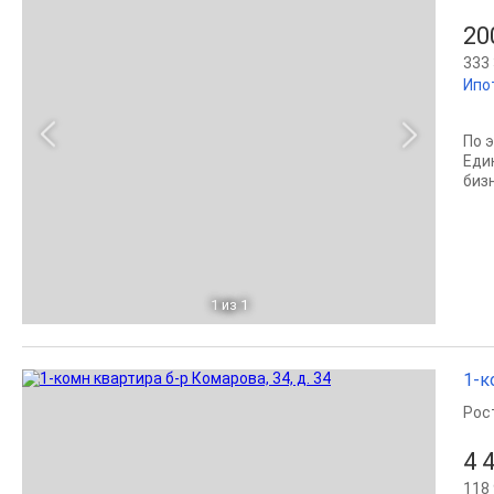
20
333 
Ипот
По 
Еди
биз
1
из 1
1-к
Рос
4 
118 