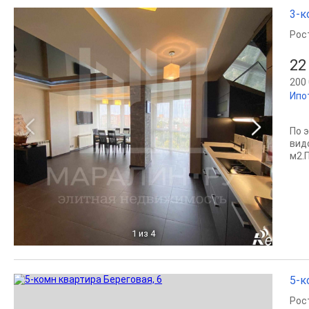
3-к
Рос
22
200 
Ипо
По 
вид
м2.
1
из 4
5-к
Рос