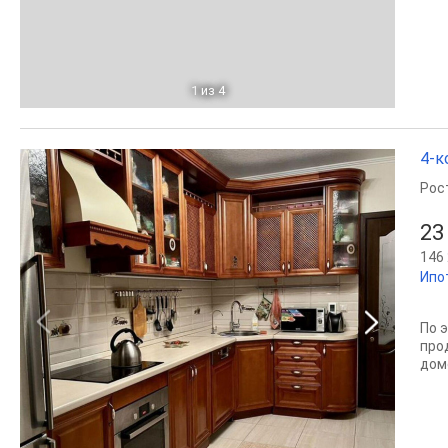
1
из 4
4-к
Рос
23
146 
Ипо
По 
про
дом