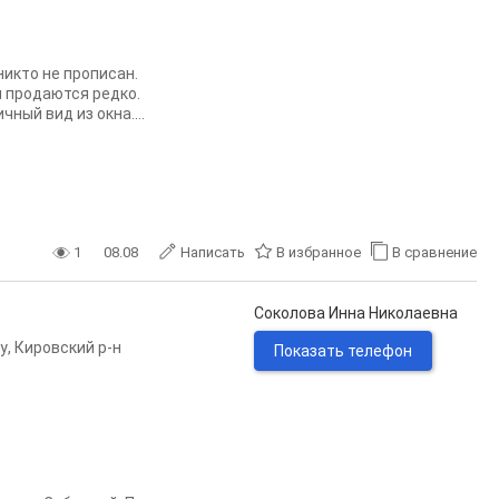
никто не прописан.
ы продаются редко.
ный вид из окна....
1
08.08
Написать
В избранное
В сравнение
Соколова Инна Николаевна
у
,
Кировский р-н
Показать телефон