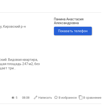
Панина Анастасия
Александровна
у
,
Кировский р-н
Показать телефон
ский. Видовая квартира,
щая площадь 247 м2, без
ает три...
5
08.08
Написать
В избранное
В сравнение