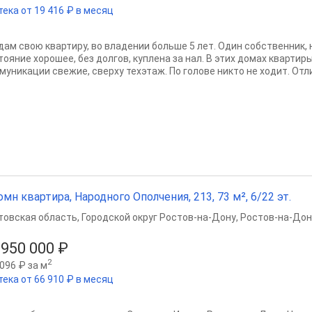
тека от 19 416 ₽ в месяц
дам свою квартиру, во владении больше 5 лет. Один собственник, 
тояние хорошее, без долгов, куплена за нал. В этих домах квартир
уникации свежие, сверху техэтаж. По голове никто не ходит. Отлич
омн квартира, Народного Ополчения, 213, 73 м², 6/22 эт.
товская область
,
Городской округ Ростов-на-Дону
,
Ростов-на-Дон
 950 000 ₽
2
096 ₽ за м
тека от 66 910 ₽ в месяц