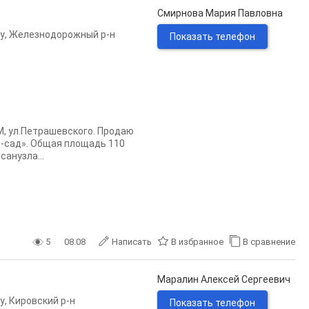
Смирнова Мария Павловна
у
,
Железнодорожный р-н
Показать телефон
М, ул.Петрашевского. Продаю
-сад». Общая площадь 110
санузла...
5
08.08
Написать
В избранное
В сравнение
Маралин Алексей Сергеевич
у
,
Кировский р-н
Показать телефон