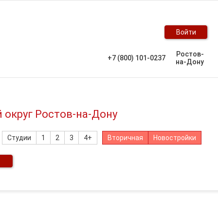
Войти
Ростов-
+7 (800) 101-0237
на-Дону
 округ Ростов-на-Дону
Студии
1
2
3
4+
Вторичная
Новостройки