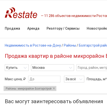
11 286 объектов недвижимости Росто
Продажа
Аренда
Риэлтору / Сервисы
Новостройк
Недвижимость в Ростове-на-Дону
/
Районы
/
Болгарстрой рай
Продажа квартир в районе микрорайон Б
Купить
Москва
Макс цена, ₽
За всё
Площадь,
м²
Районы: микрорайон Болгарстрой
Вас могут заинтересовать объявления