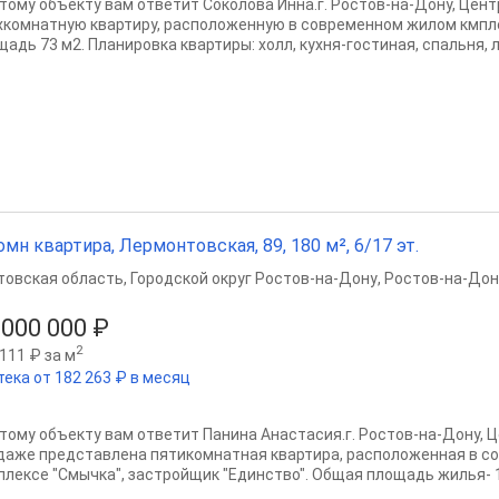
этому объекту вам ответит Соколова Инна.г. Ростов-на-Дону, Цент
хкомнатную квартиру, расположенную в современном жилом кмпл
адь 73 м2. Планировка квартиры: холл, кухня-гостиная, спальня, л
омн квартира, Лермонтовская, 89, 180 м², 6/17 эт.
товская область
,
Городской округ Ростов-на-Дону
,
Ростов-на-Дон
 000 000 ₽
2
111 ₽ за м
тека от 182 263 ₽ в месяц
этому объекту вам ответит Панина Анастасия.г. Ростов-на-Дону, Ц
даже представлена пятикомнатная квартира, расположенная в 
плексе "Смычка", застройщик "Единство". Общая площадь жилья- 18