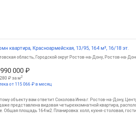
омн квартира, Красноармейская, 13/95, 164 м², 16/18 эт.
товская область
,
Городской округ Ростов-на-Дону
,
Ростов-на-Дон
 990 000 ₽
2
280 ₽ за м
тека от 115 066 ₽ в месяц
этому объекту вам ответит Соколова Инна.г. Ростов-на-Дону, Цент
даже представлена видовая четырехкомнатной квартира, распол
е. Общая площадь 164 м2. Планировка: холл, кухня-столовая, гости