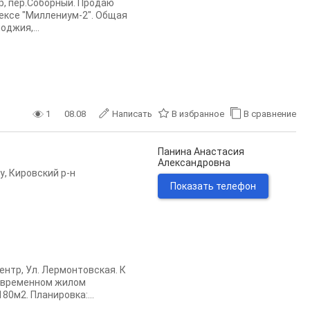
р, пер.Соборный. Продаю
ексе "Миллениум-2". Общая
оджия,...
1
08.08
Написать
В избранное
В сравнение
Панина Анастасия
Александровна
у
,
Кировский р-н
Показать телефон
ентр, Ул. Лермонтовская. К
современном жилом
0м2. Планировка:...