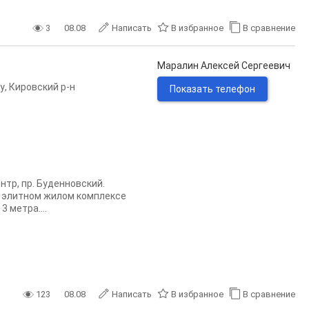
3
08.08
Написать
В избранное
В сравнение
Маралин Алексей Сергеевич
у
,
Кировский р-н
Показать телефон
нтр, пр. Буденновский.
в элитном жилом комплексе
 метра....
123
08.08
Написать
В избранное
В сравнение