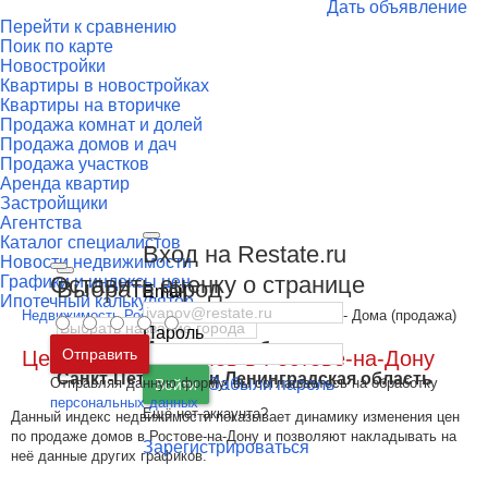
Дать объявление
Перейти к сравнению
Поик по карте
Новостройки
Квартиры в новостройках
Квартиры на вторичке
Продажа комнат и долей
Продажа домов и дач
Продажа участков
Аренда квартир
Застройщики
Агентства
Каталог специалистов
Вход на Restate.ru
Новости недвижимости
Оставить оценку о странице
Графики и индексы цен
Выбрать город
Email
Ипотечный калькулятор
Недвижимость Ростова-на-Дону
-
Динамика цен
- Дома (продажа)
Пароль
Москва
и
Московская область
Отправить
Цена продажи домов в Ростове-на-Дону
Санкт-Петербург
и
Ленинградская область
Отправляя данную форму, вы соглашаетесь на обработку
Забыли пароль
Войти
персональных данных
Ещё нет аккаунта?
Данный индекс недвижимости показывает динамику изменения цен
по продаже домов в Ростове-на-Дону и позволяют накладывать на
Зарегистрироваться
неё данные других графиков.