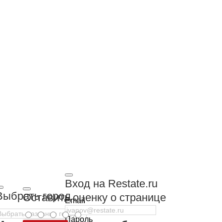
Вход на Restate.ru
Выбрать город
Оставить оценку о странице
Email
Пароль