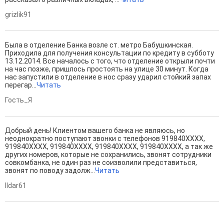
grizlik91
Была в отделение Банка возле ст. метро Бабушкинская.
Приходила для получения консультации по кредиту в субботу
13.12.2014. Все началось с того, что отделение открыли почти
на час позже, пришлось простоять на улице 30 минут. Когда
нас запустили в отделение в нос сразу ударил стойкий запах
перегар...
Читать
Гость_Я
Добрый день! Клиентом вашего банка не являюсь, но
неоднократно поступают звонки с телефонов 919840ХХХХ,
919840ХХХХ, 919840ХХХХ, 919840ХХХХ, 919840ХХХХ, а так же
других номеров, которые не сохранились, звонят сотрудники
совкомбанка, не один раз не соизволили представиться,
звонят по поводу задолж...
Читать
Ildar61