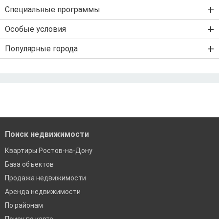
Ипотека на новостройку
Специальные программы
Ипотека на вторичку
Семейная ипотека
Особые условия
Ипотека на строительство дома
Военная ипотека
Льготная ипотека с господдержкой
Популярные города
IT-ипотека
Рефинансирование ипотеки
Ипотека без первого взноса
Санкт-Петербург
Ипотека самозанятым
Ипотека без подтверждения дохода
Москва
По двум документам
Краснодар
Сочи
Екатеринбург
Поиск недвижимости
Квартиры Ростов-на-Дону
База объектов
Продажа недвижимости
Аренда недвижимости
По районам