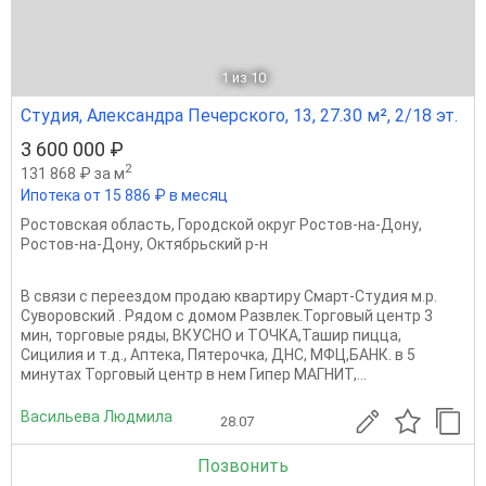
1
из 10
Студия, Александра Печерского, 13, 27.30 м², 2/18 эт.
3 600 000 ₽
2
131 868 ₽ за м
Ипотека от 15 886 ₽ в месяц
Ростовская область
,
Городской округ Ростов-на-Дону
,
Ростов-на-Дону
,
Октябрьский р-н
В связи с переездом продаю квартиру Смарт-Студия м.р.
Суворовский . Рядом с домом Развлек.Торговый центр 3
мин, торговые ряды, ВКУСНО и ТОЧКА,Ташир пицца,
Сицилия и т.д., Аптека, Пятерочка, ДНС, МФЦ,БАНК. в 5
минутах Торговый центр в нем Гипер МАГНИТ,...
Васильева Людмила
28.07
Позвонить