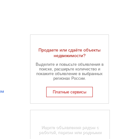
Продаете или сдаёте объекты
недвижимости?
Выделите и повысьте объявления в
поиске, расширьте количество и
покажите объявление в выбранных
регионах России.
ем
Платные сервисы
Карта недвижимости Ростова-
на-Дону
Ищите объявления рядом с
работой, парком или родными