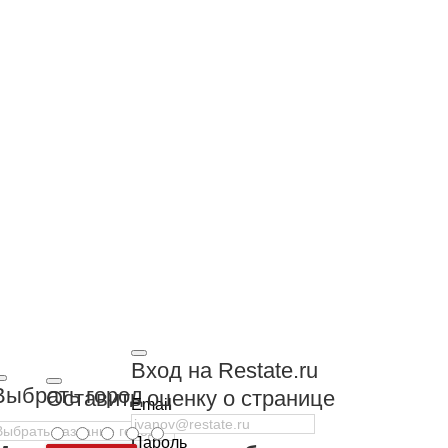
Вход на Restate.ru
Выбрать город
Оставить оценку о странице
Email
Пароль