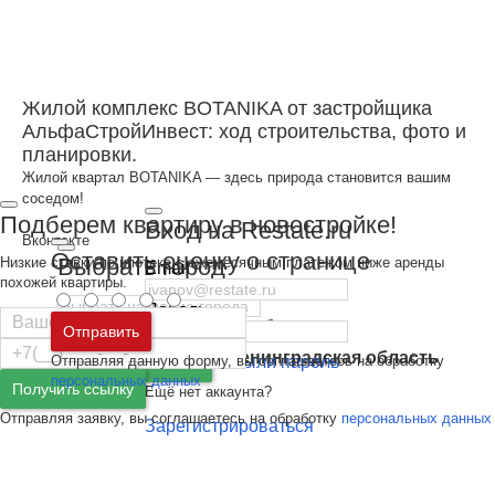
Жилой комплекс BOTANIKA от застройщика
АльфаСтройИнвест: ход строительства, фото и
планировки.
Жилой квартал BOTANIKA — здесь природа становится вашим
соседом!
Подберем квартиру в новостройке!
Вход на Restate.ru
Вконтакте
Оставить оценку о странице
Выбрать город
Низкие ставки по ипотеке с ежемесячным платежом ниже аренды
Email
похожей квартиры.
Пароль
На карте
Москва
и
Московская область
Отправить
Санкт-Петербург
и
Ленинградская область
Отправляя данную форму, вы соглашаетесь на обработку
Забыли пароль
Войти
персональных данных
Получить ссылку
Ещё нет аккаунта?
Отправляя заявку, вы соглашаетесь на обработку
персональных данных
Зарегистрироваться