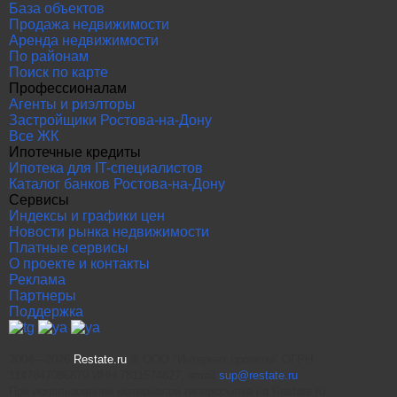
База объектов
Продажа недвижимости
Аренда недвижимости
По районам
Поиск по карте
Профессионалам
Агенты и риэлторы
Застройщики Ростова-на-Дону
Все ЖК
Ипотечные кредиты
Ипотека для IT-специалистов
Каталог банков Ростова-на-Дону
Сервисы
Индексы и графики цен
Новости рынка недвижимости
Платные сервисы
О проекте и контакты
Реклама
Партнеры
Поддержка
2004—2026
Restate.ru
® ООО "Интернет проекты" ОГРН
1147847086870 ИНН 7811574827, email
sup@restate.ru
При использовании материалов гиперссылка на Restate.ru