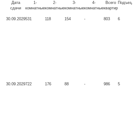
Дата
1-
2-
3-
4-
Всего
Подъезд
сдачи
комнатные
комнатные
комнатные
комнатные
квартир
30.09.2029
531
118
154
-
803
6
30.09.2029
722
176
88
-
986
5