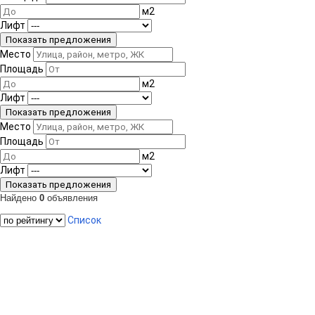
м
2
Лифт
Место
Площадь
м
2
Лифт
Место
Площадь
м
2
Лифт
Найдено
0
объявления
Список