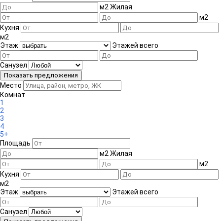
м
2
Жилая
Площадь
м
2
Кухня
Лифт
м
2
Место
Этаж
Этажей всего
Площадь
Санузел
Лифт
Место
Комнат
1
2
3
4
5+
Площадь
м
2
Жилая
м
2
Кухня
м
2
Этаж
Этажей всего
Санузел