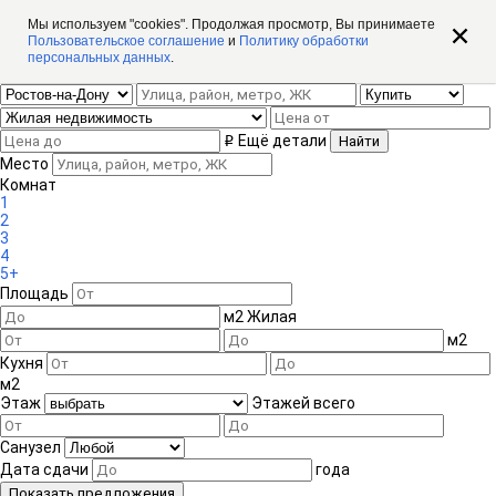
Мы используем "cookies". Продолжая просмотр, Вы принимаете
Пользовательское соглашение
и
Политику обработки
персональных данных
.
11 365 объектов недвижимости Ростова-на-Дону
Ещё детали
i
Фильтр
Место
Список
Комнат
Регион
1
2
Вы хотите
3
Купить
4
Арендовать
5+
Объект
Площадь
Цена
Место
м
2
Жилая
Комнат
м
2
1
2
3
4
5+
Площадь
Кухня
м
2
Этаж
Этаж
Этажей всего
Дата сдачи
Санузел
Место
Дата сдачи
года
Площадь