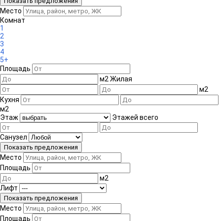
Место
Комнат
1
2
3
4
5+
Площадь
м
2
Жилая
м
2
Кухня
м
2
Этаж
Этажей всего
Санузел
Место
Площадь
м
2
Лифт
Место
Площадь