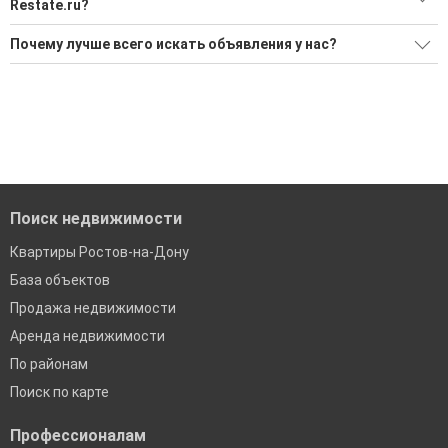
Restate.ru?
Поможем Снять земельный участок в районе Советский?
Почему лучше всего искать объявления у нас?
Воспользуйтесь нашим поиском по новостройкам, для
Все объявления проверены и проходят строгую
подбора подходящего вам варианта
модерацию
'Сохраните результаты поиска и возвращайтесь к нему,
Удобный поиск, есть подписка на новые объявления
когда это будет нужно'
Помогаем с подбором выгодных ипотечных программ в
банках в Ростове-на-Дону
Поиск недвижимости
Квартиры Ростов-на-Дону
База объектов
Продажа недвижимости
Аренда недвижимости
По районам
Поиск по карте
Профессионалам