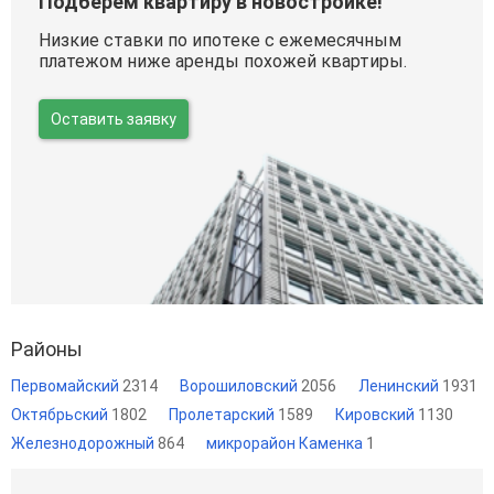
Подберем квартиру в новостройке!
Низкие ставки по ипотеке с ежемесячным
платежом ниже аренды похожей квартиры.
Оставить заявку
Районы
Первомайский
2314
Ворошиловский
2056
Ленинский
1931
Октябрьский
1802
Пролетарский
1589
Кировский
1130
Железнодорожный
864
микрорайон Каменка
1