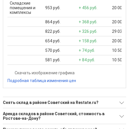
Складские
помещения и
953 руб.
+ 456 руб.
20 000 ..
комплексы
864 руб.
+ 368 руб.
20 000 ..
822 руб.
+ 326 руб.
29 034 ..
654 руб.
+ 158 руб.
20 000 ..
570 руб.
+ 74 руб.
10 501 ..
581 руб.
+ 84 руб.
10 501 ..
Скачать изображение графика
Подробная таблица изменения цен
Снять склад в районе Советский на Restate.ru?
Поможем Снять склад в районе Советский?
Аренда складов в районе Советский, стоимость в
Ростове-на-Дону?
5 актуальных и проверенных объявлений
Минимальная цена: 125 000 Р. Максимальная цена: 660 000