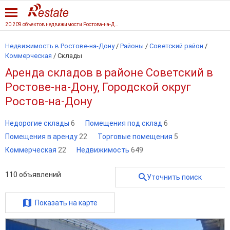
20 209 объектов недвижимости Ростова-на-Дону
Недвижимость в Ростове-на-Дону
/
Районы
/
Советский район
/
Коммерческая
/
Склады
Аренда складов в районе Советский в
Ростове-на-Дону, Городской округ
Ростов-на-Дону
Недорогие склады
6
Помещения под склад
6
Помещения в аренду
22
Торговые помещения
5
Коммерческая
22
Недвижимость
649
110
объявлений
Уточнить поиск
Показать на карте