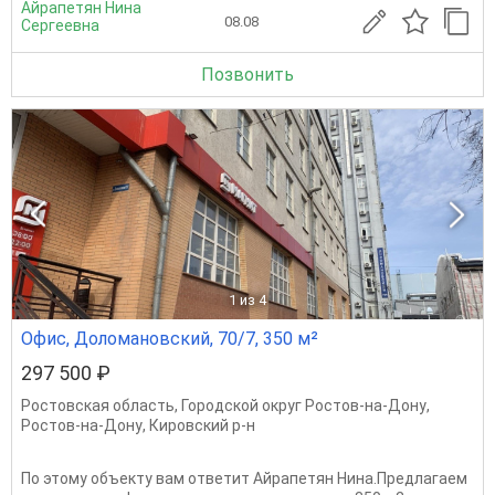
Айрапетян Нина
08.08
Сергеевна
Позвонить
1
из 4
Офис, Доломановский, 70/7, 350 м²
297 500 ₽
Ростовская область
,
Городской округ Ростов-на-Дону
,
Ростов-на-Дону
,
Кировский р-н
По этому объекту вам ответит Айрапетян Нина.Предлагаем