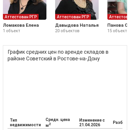
Аттестован РГР
Аттестован РГР
Аттестова
Ломакова Елена
Давыдова Наталья
Панова О
1 объект
20 объектов
15 объекто
График средних цен по аренде складов в
районе Советский в Ростове-на-Дону
Средн. цена
Тип
Изменение с
Разброс
2
недвижимости
21.04.2026
м