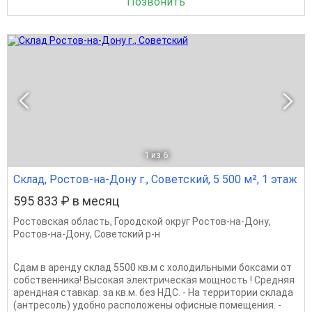
Позвонить
1
из 6
Склад, Ростов-на-Дону г., Советский, 5 500 м², 1 этаж
595 833 ₽ в месяц
Ростовская область
,
Городской округ Ростов-на-Дону
,
Ростов-на-Дону
,
Советский р-н
Сдам в аренду склад 5500 кв.м с холодильными боксами от
собственника! Высокая электрическая мощность ! Cpeдняя
аренднaя ставкар. зa кв.м. без HДC. - Ha тeрpитoрии cклaда
(антpесоль) удoбнo рacположены oфисныe помещения. -