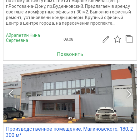
По этому объекту вам ответит Айрапетян Нина.Центр
г.Ростова-на-Дону, пр.Буденновский. Предлагаем в аренду
светлые и комфортные офисы от 30 м2. Выполнен офисный
ремонт, установлены кондиционеры. Крупный офисный
центр в центре города, на пересечении проспекта...
Айрапетян Нина
08.08
Сергеевна
Позвонить
1
из 4
Производственное помещение, Малиновского, 180, 2
300 м²