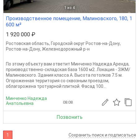
1
из 4
Производственное помещение, Малиновского, 180, 1
600 м²
1 920 000 ₽
Ростовская область
,
Городской округ Ростов-на-Дону
,
Ростов-на-Дону
,
Железнодорожный р-н
По этому объекту вам ответит Минченко Надежда.Аренда,
производственно-складская база 1600 м2. Локация - ЗЖМ/
Малиновского. Здания класса А. Высота потолков 7.5 м.
Огороженная территория со сквозным проездом,
облагорожена тротуарной плиткой. Фасад 100...
Минченко Надежда
08.08
Анатольевна
Позвонить
1
Сохранить поиск и подписаться