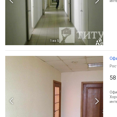
инт
1
из 5
Офи
Рос
58
Офи
Хор
инт