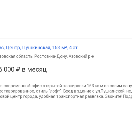
с, Центр, Пушкинская, 163 м², 4 эт.
товская область
,
Ростов-на-Дону
,
Азовский р-н
6 000 ₽ в месяц
ю современный офис открытой планировки 163 кв.м со своим сану
еставрированное, стиль "лофт". Вход в здание с ул.Пушкинской, н
овой центр города, удобная транспортная развязка. Звоните! Под