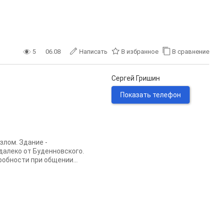
5
06.08
Написать
В избранное
В сравнение
Сергей Гришин
Показать телефон
злом. Здание -
едалеко от Буденновского.
робности при общении...