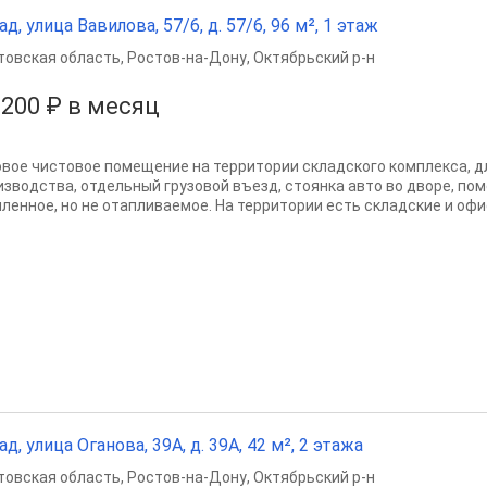
ад, улица Вавилова, 57/6, д. 57/6, 96 м², 1 этаж
товская область
,
Ростов-на-Дону
,
Октябрьский р-н
 200 ₽ в месяц
овое чистовое помещение на территории складского комплекса, д
изводства, отдельный грузовой въезд, стоянка авто во дворе, по
пленное, но не отапливаемое. На территории есть складские и оф
ад, улица Оганова, 39А, д. 39А, 42 м², 2 этажа
товская область
,
Ростов-на-Дону
,
Октябрьский р-н