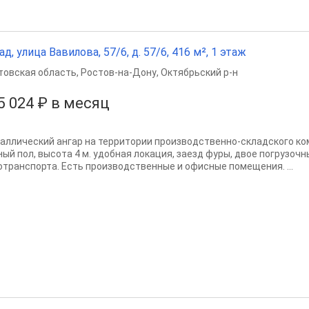
ад, улица Вавилова, 57/6, д. 57/6, 416 м², 1 этаж
товская область
,
Ростов-на-Дону
,
Октябрьский р-н
5 024 ₽ в месяц
аллический ангар на территории производственно-складского к
ный пол, высота 4 м. удобная локация, заезд фуры, двое погрузочн
отранспорта. Есть производственные и офисные помещения. ...