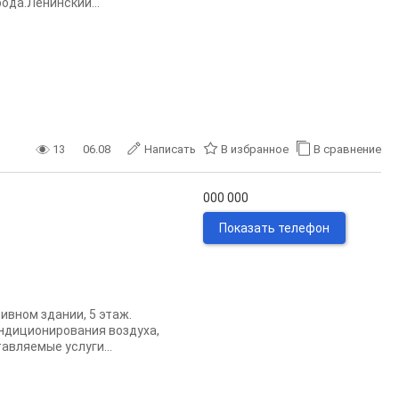
ода.Ленинский...
13
06.08
Написать
В избранное
В сравнение
000 000
Показать телефон
ивном здании, 5 этаж.
ндиционирования воздуха,
авляемые услуги...