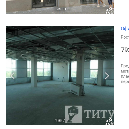
1
из 10
Офи
Рос
79
Пре
мет
пла
пер
1
из 7