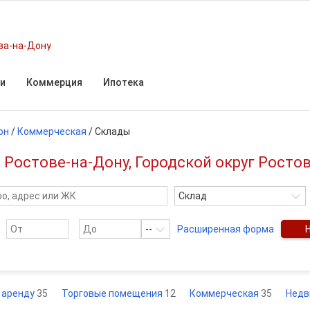
ва-на-Дону
и
Коммерция
Ипотека
он
/
Коммерческая
/
Склады
 Ростове-на-Дону, Городской округ Росто
Склад
--
Расширенная форма
 аренду
35
Торговые помещения
12
Коммерческая
35
Нед