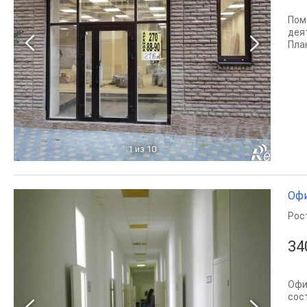
Поме
дея
Пла
1
из 10
Офи
Рос
34
Офи
сос