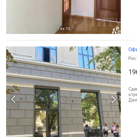
1
из 10
Офи
Рос
19
Сда
отр
Дел