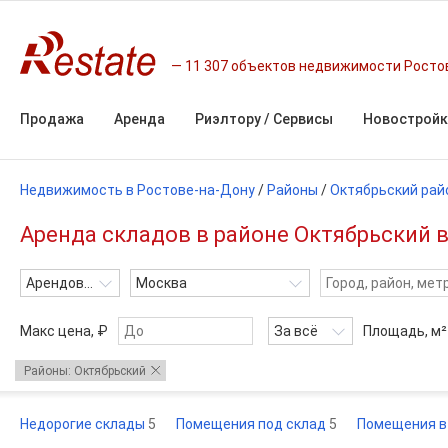
11 307 объектов недвижимости Росто
Продажа
Аренда
Риэлтору / Сервисы
Новостройк
Недвижимость в Ростове-на-Дону
/
Районы
/
Октябрьский рай
Аренда складов в районе Октябрьский в
Арендовать
Москва
Макс цена, ₽
За всё
Площадь,
м²
Районы: Октябрьский
Недорогие склады
5
Помещения под склад
5
Помещения в