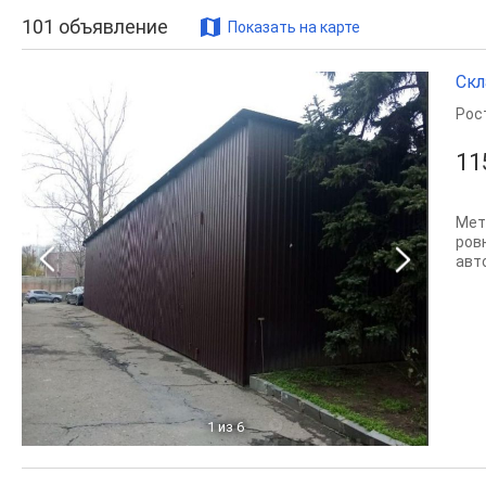
101
объявление
Показать на карте
Скл
Рос
11
Мет
ров
авт
1
из 6