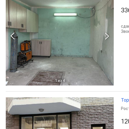
33
сда
Зво
1
из 4
Тор
Рос
12