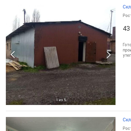
Скл
Рос
43
Гот
про
уте
1
из 5
Скл
Рос