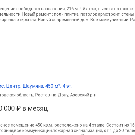
щение свободного назначения, 216 м , !-й этаж, высота потолков - 
тельности. Новый ремонт : пол - плитка, потолок армстронг, стены
нировка открытая. Новый современный дом. Все коммуникации. Ра
с, Центр, Шаумяна, 450 м², 4 эт.
товская область
,
Ростов-на-Дону
,
Азовский р-н
0 000 ₽ в месяц
сное помещение 450 кв.м. ,расположено на 4 этаже. Состоит из 1
тояние,все коммуникации,пожарная сигнализация, от 1 до 20 тел