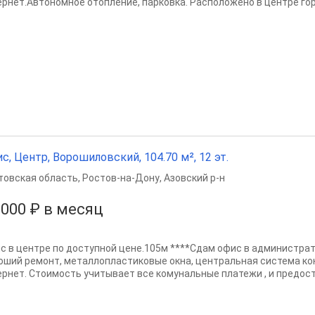
ернет.Автономное отопление, парковка. Расположено в центре гор
с, Центр, Ворошиловский, 104.70 м², 12 эт.
товская область
,
Ростов-на-Дону
,
Азовский р-н
 000 ₽ в месяц
с в центре по доступной цене.105м ****Сдам офис в администрат
оший ремонт, металлопластиковые окна, центральная система ко
ернет. Стоимость учитывает все комунальные платежи , и предост