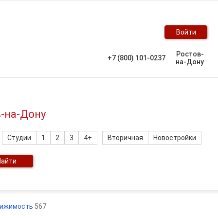
Войти
Ростов-
+7 (800) 101-0237
на-Дону
в-на-Дону
Студии
1
2
3
4+
Вторичная
Новостройки
Найти
вижимость
567