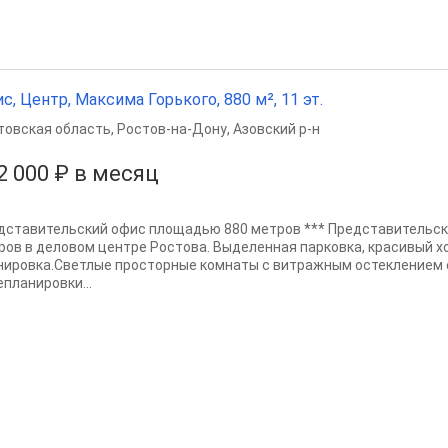
с, Центр, Максима Горького, 880 м², 11 эт.
товская область
,
Ростов-на-Дону
,
Азовский р-н
2 000 ₽ в месяц
дставительский офис площадью 880 метров *** Представительс
ров в деловом центре Ростова. Выделенная парковка, красивый х
нировка.Светлые просторные комнаты с витражным остеклением
епланировки...