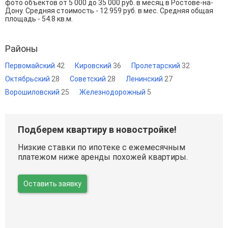
фото объектов от
5 000
до
35 000
руб. в месяц в Ростове-на-
Дону. Средняя стоимость - 12 959 руб. в мес. Средняя общая
площадь - 54.8 кв.м.
Районы
Первомайский
42
Кировский
36
Пролетарский
32
Октябрьский
28
Советский
28
Ленинский
27
Ворошиловский
25
Железнодорожный
5
Подберем квартиру в новостройке!
Низкие ставки по ипотеке с ежемесячным
платежом ниже аренды похожей квартиры.
Оставить заявку