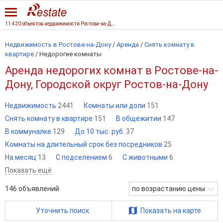
11 420 объектов недвижимости Ростова-на-Дону
Недвижимость в Ростове-на-Дону
/
Аренда
/
Снять комнату в
квартире
/
Недорогие комнаты
Аренда недорогих комнат в Ростове-на-
Дону, Городской округ Ростов-на-Дону
Недвижимость
2441
Комнаты или доли
151
Снять комнату в квартире
151
В общежитии
147
В коммуналке
129
До 10 тыс. руб.
37
Комнаты на длительный срок без посредников
25
На месяц
13
С подселением
6
С животными
6
Показать ещё
146
объявлений
по возрастанию цены
Уточнить поиск
Показать на карте