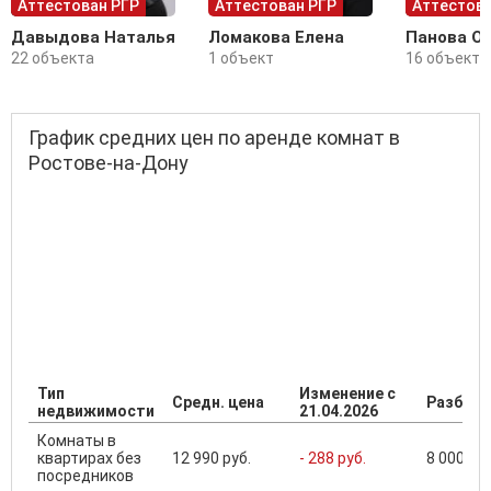
Аттестован РГР
Аттестован РГР
Аттестова
Давыдова Наталья
Ломакова Елена
Панова О
22 объекта
1 объект
16 объекто
График средних цен по аренде комнат в
Ростове-на-Дону
Тип
Изменение с
Средн. цена
Разброс
недвижимости
21.04.2026
Комнаты в
квартирах без
12 990 руб.
- 288 руб.
8 000 ...
посредников