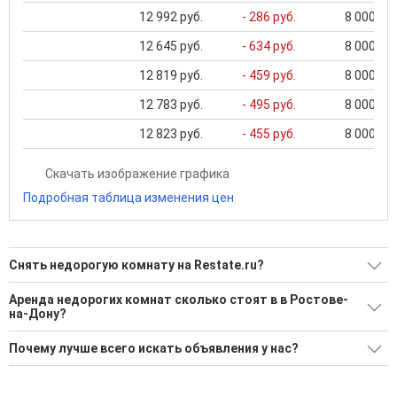
12 992 руб.
- 286 руб.
8 000 ...
12 645 руб.
- 634 руб.
8 000 ...
12 819 руб.
- 459 руб.
8 000 ...
12 783 руб.
- 495 руб.
8 000 ...
12 823 руб.
- 455 руб.
8 000 ...
Скачать изображение графика
Подробная таблица изменения цен
Снять недорогую комнату на Restate.ru?
Ищите, как Снять недорогую комнату?
Аренда недорогих комнат сколько стоят в в Ростове-
на-Дону?
146 актуальных и проверенных объявлений
Минимальная цена: 5 000 Р. Максимальная цена: 35 000 Р;
Воспользуйтесь нашим поиском по новостройкам, для
Почему лучше всего искать объявления у нас?
Средняя: 12 959 Р
подбора подходящего вам варианта
Все объявления проверены и проходят строгую
Средняя площадь: 54.8 кв.м.
'Сохраните результаты поиска и возвращайтесь к нему,
модерацию