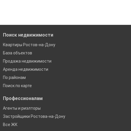
когда это будет нужно'
Удобный поиск, есть подписка на новые объявления
Помогаем с подбором выгодных ипотечных программ в
банках в Ростове-на-Дону
Поиск недвижимости
Квартиры Ростов-на-Дону
База объектов
Продажа недвижимости
Аренда недвижимости
По районам
Поиск по карте
Профессионалам
Агенты и риэлторы
Застройщики Ростова-на-Дону
Все ЖК