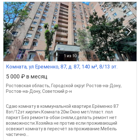
1
из 10
Комната, ул Еременко, 87, д. 87, 140 м², 8/13 эт.
5 000 ₽ в месяц
Ростовская область
,
Городской округ Ростов-на-Дону
,
Ростов-на-Дону
,
Советский р-н
Сдаю комнату в коммунальной квартире.Ерёменко 87
8эт/12эт.кирпич.Комната 20м.Окно мет/пласт. пол
паркет.Без ремонта-обои сняли,сделать ремонт нет
возможности.Хозяйка не против если проживающий
освежит комнату в пересчёт за проживание.Мебель
частично...