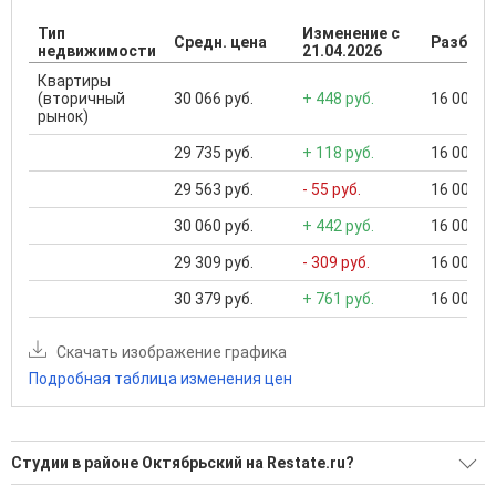
Тип
Изменение с
Средн. цена
Разброс
недвижимости
21.04.2026
Квартиры
(вторичный
30 066 руб.
+ 448 руб.
16 000 ..
рынок)
29 735 руб.
+ 118 руб.
16 000 ..
29 563 руб.
- 55 руб.
16 000 ..
30 060 руб.
+ 442 руб.
16 000 ..
29 309 руб.
- 309 руб.
16 000 ..
30 379 руб.
+ 761 руб.
16 000 ..
Скачать изображение графика
Подробная таблица изменения цен
Студии в районе Октябрьский на Restate.ru?