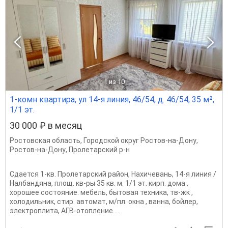
1
из 10
1-комн квартира, ул 14-я линия, 46/54, д. 46/54, 35 м²,
1/1 эт.
30 000 ₽ в месяц
Ростовская область
,
Городской округ Ростов-на-Дону
,
Ростов-на-Дону
,
Пролетарский р-н
Сдается 1-кв. Пролетарский район, Нахичевань, 14-я линия /
Налбандяна, площ. кв-ры 35 кв. м. 1/1 эт. кирп. дома ,
хорошее состояние. мебель, бытовая техника, тв-жк ,
холодильник, стир. автомат, м/пл. окна , ванна, бойлер,
электроплита, АГВ-отопление....