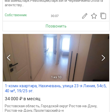
магазины,парк Революции,парк Вити Черевичкина.Оплата
агентству...
Собственник
30.07
Позвонить
1
из 10
1-комн квартира, Нахичевань, улица 23-я Линия, 54с5,
40 м², 19/25 эт.
34 000 ₽ в месяц
Ростовская область
,
Городской округ Ростов-на-Дону
,
Ростов-на-Дону
,
Пролетарский р-н