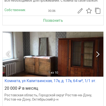
всё необходимое для проживания. С комнаты свой балкон.
Собственник
30.06
Позвонить
1
из 10
Комната, ул Калитвинская, 17а, д. 17а, 64 м², 1/1 эт.
20 000 ₽ в месяц
Ростовская область
,
Городской округ Ростов-на-Дону
,
Ростов-на-Дону
,
Октябрьский р-н