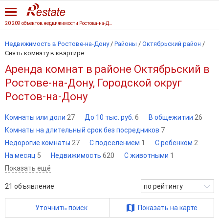
20 209 объектов недвижимости Ростова-на-Дону
Недвижимость в Ростове-на-Дону
/
Районы
/
Октябрьский район
/
Снять комнату в квартире
Аренда комнат в районе Октябрьский в
Ростове-на-Дону, Городской округ
Ростов-на-Дону
Комнаты или доли
27
До 10 тыс. руб.
6
В общежитии
26
Комнаты на длительный срок без посредников
7
Недорогие комнаты
27
С подселением
1
С ребенком
2
На месяц
5
Недвижимость
620
С животными
1
Показать ещё
21
объявление
по рейтингу
Уточнить поиск
Показать на карте