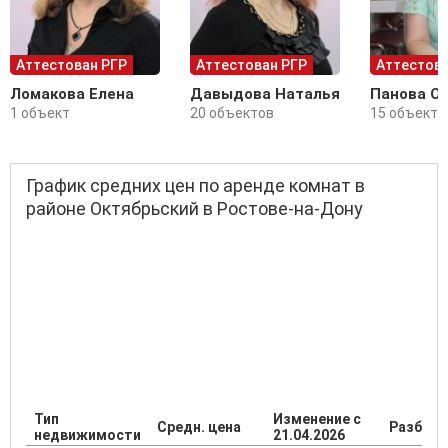
Аттестован РГР
Аттестован РГР
Аттестова
Ломакова Елена
Давыдова Наталья
Панова О
1 объект
20 объектов
15 объекто
График средних цен по аренде комнат в
районе Октябрьский в Ростове-на-Дону
Тип
Изменение с
Средн. цена
Разброс
недвижимости
21.04.2026