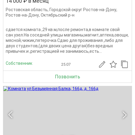
14 000 ₽ в месяц
Ростовская область
,
Городской округ Ростов-на-Дону
,
Ростов-на-Дону
,
Октябрьский р-н
сдается комната ,29 кв.м,после ремонта,в комнате свой
сан.узел.На соседней улицы магазины,магнит,аптека,овощи,
мясной,чижик,пятерочка.Сдаю для проживания ,либо для
двух студентов,(для двоих цена другая)без вредных
привычек и ,регистрацией не занимаюсь,есть...
Собственник
25.07
Позвонить