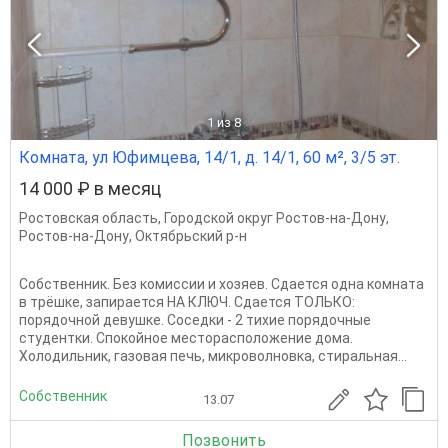
1
из 8
Комната, ул Юфимцева, 14/1, д. 14/1, 60 м², 3/5 эт.
14 000 ₽ в месяц
Ростовская область
,
Городской округ Ростов-на-Дону
,
Ростов-на-Дону
,
Октябрьский р-н
Собственник. Без комиссии и хозяев. Сдается одна комната
в трёшке, запирается НА КЛЮЧ. Сдается ТОЛЬКО:
порядочной девушке. Соседки - 2 тихие порядочные
студентки. Спокойное месторасположение дома.
Холодильник, газовая печь, микроволновка, стиральная...
Собственник
13.07
Позвонить