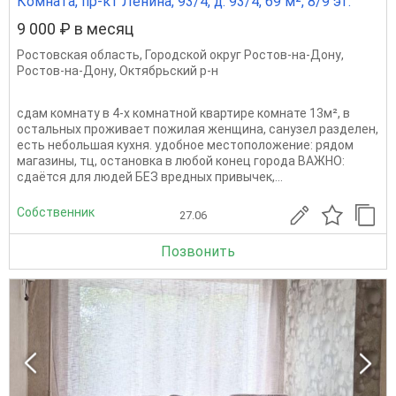
Комната, пр-кт Ленина, 93/4, д. 93/4, 69 м², 8/9 эт.
9 000 ₽ в месяц
Ростовская область
,
Городской округ Ростов-на-Дону
,
Ростов-на-Дону
,
Октябрьский р-н
сдам комнату в 4-х комнатной квартире комнате 13м², в
остальных проживает пожилая женщина, санузел разделен,
есть небольшая кухня. удобное местоположение: рядом
магазины, тц, остановка в любой конец города ВАЖНО:
сдаётся для людей БЕЗ вредных привычек,...
Собственник
27.06
Позвонить