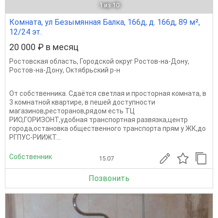
1
из 10
Комната, ул Безымянная Балка, 166д, д. 166д, 89 м²,
12/24 эт.
20 000 ₽ в месяц
Ростовская область
,
Городской округ Ростов-на-Дону
,
Ростов-на-Дону
,
Октябрьский р-н
От собственника. Сдаётся светлая и просторная комната, в
3 комнатной квартире, в пешей доступности
магазинов,ресторанов,рядом есть ТЦ
РИО,ГОРИЗОНТ,удобная транспортная развязка,центр
города,остановка общественного транспорта прям у ЖК,до
РГПУС-РИИЖТ...
Собственник
15.07
Позвонить