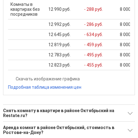
Комнаты в
квартирах без
12 990 руб.
- 288 руб.
8 000 ...
посредников
12 992 руб.
- 286 руб.
8 000 ...
12 645 руб.
- 634 руб.
8 000 ...
12 819 руб.
- 459 руб.
8 000 ...
12 783 руб.
- 495 руб.
8 000 ...
12 823 руб.
- 455 руб.
8 000 ...
Скачать изображение графика
Подробная таблица изменения цен
Снять комнату в квартире в районе Октябрьский на
Restate.ru?
Поможем Снять комнату в квартире в районе
Аренда комнат в районе Октябрьский, стоимость в
Октябрьский?
Ростове-на-Дону?