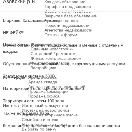
Азовский р-н
Как дать объявление
Тарифы и продвижение
Возможности Restate.ru
Закрытая база объявлений
В архиве. Каталожный номер —
Архивные данные
Новости недвижимости
Агентства недвижимости
НЕ ФЕЙК!!!
Отзывы и форум
Новостройки
Жилые комплексы
Можно организовать площадь больше и меньше с отдельным
Сданные новостройки
входом.
С отделкой / ремонтом
Жилые комплексы эконом
ЖК комфорт класса
Обустроенный, охраняемый склад с круглосуточным доступом.
Застройщики
Трёхфазная система 380В.
Коммерция
Аренда офиса
Аренда склада
Аренда торговых помещений
На территории есть офисное помещение.
Продажа коммерции
Продажа офиса
Территории есть весы 100 тонн.
Ипотека
Ипотечный калькулятор
Ипотека на новостройки
Так же есть рампа Кара.
Ипотека на вторичное жилье
Семейная ипотека
На строительство дома
Компанией предоставляется гарантия безопасности сделки.
Выбрать по банку