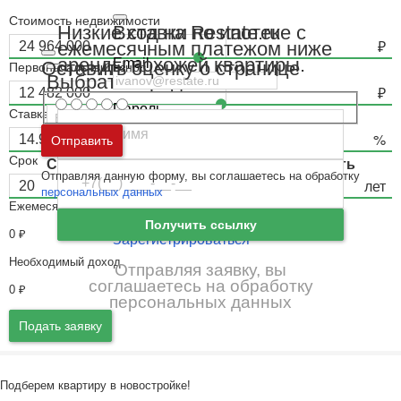
Стоимость недвижимости
Вход на Restate.ru
Низкие ставки по ипотеке с
ежемесячным платежом ниже
аренды похожей квартиры.
Email
Оставить оценку о странице
Первоначальный взнос
Выбрать город
Пароль
Ставка
Москва
и
Московская область
Отправить
Ошибка авторизации
Срок
Санкт-Петербург
и
Ленинградская область
Отправляя данную форму, вы соглашаетесь на обработку
Забыли пароль
Войти
персональных данных
Ежемесячный платёж
Ещё нет аккаунта?
Получить ссылку
0
₽
Зарегистрироваться
Необходимый доход
Отправляя заявку, вы
соглашаетесь на обработку
0
₽
персональных данных
Подать заявку
Подберем квартиру в новостройке!