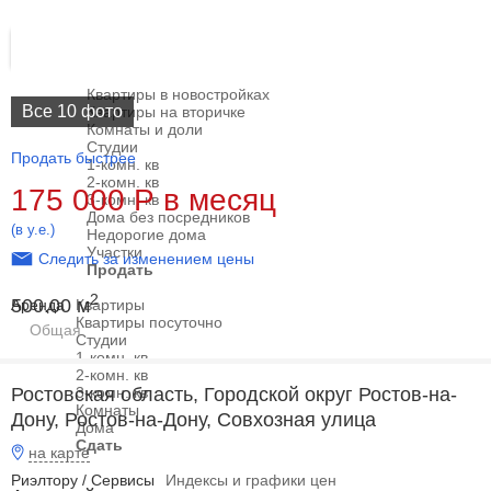
Войти
Продажа
Поиск по карте
Квартиры в новостройках
Все 10 фото
Квартиры на вторичке
Комнаты и доли
Студии
Продать быстрее
1-комн. кв
2-комн. кв
175 000
Р
в месяц
3-комн. кв
Дома без посредников
(в у.е.)
Недорогие дома
Участки
Следить за изменением цены
Продать
2
500.00 м
Аренда
Квартиры
Квартиры посуточно
Общая
Студии
1-комн. кв
2-комн. кв
Ростовская область, Городской округ Ростов-на-
3-комн. кв
Комнаты
Дону, Ростов-на-Дону, Совхозная улица
Дома
Сдать
на карте
Риэлтору / Сервисы
Индексы и графики цен