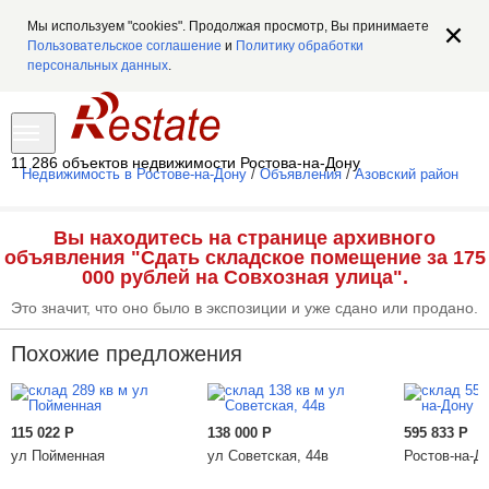
Мы используем "cookies". Продолжая просмотр, Вы принимаете
Пользовательское соглашение
и
Политику обработки
персональных данных
.
11 286 объектов недвижимости Ростова-на-Дону
Недвижимость в Ростове-на-Дону
/
Объявления
/
Азовский район
Вы находитесь на странице архивного
объявления "Сдать складское помещение за 175
000 рублей на Совхозная улица".
Это значит, что оно было в экспозиции и уже сдано или продано.
Похожие предложения
115 022
Р
138 000
Р
595 833
Р
ул Пойменная
ул Советская, 44в
Ростов-на-До