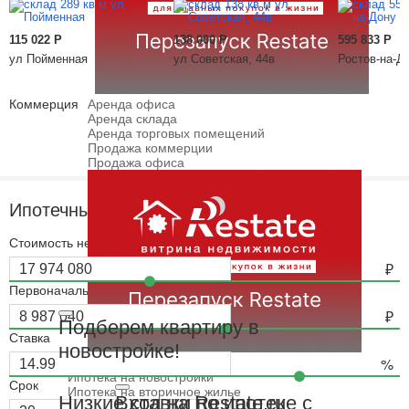
115 022
Р
138 000
Р
595 833
Р
ул Пойменная
ул Советская, 44в
Ростов-на-До
Коммерция
Аренда офиса
Аренда склада
Аренда торговых помещений
Продажа коммерции
Продажа офиса
Ипотечный калькулятор
Стоимость недвижимости
Первоначальный взнос
Подберем квартиру в
Ставка
новостройке!
Ипотека
Ипотечный калькулятор
Ипотека на новостройки
Срок
Ипотека на вторичное жилье
Вход на Restate.ru
Низкие ставки по ипотеке с
Семейная ипотека