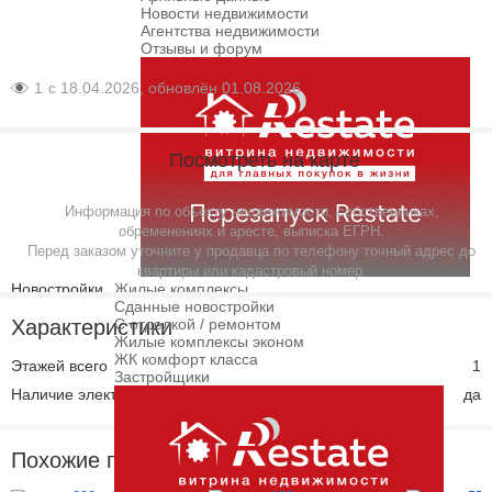
Новости недвижимости
Агентства недвижимости
Отзывы и форум
1
с 18.04.2026, обновлён 01.08.2026
Посмотреть на карте
Информация по объекту недвижимости, собственниках,
обременениях и аресте, выписка ЕГРН.
Перед заказом уточните у продавца по телефону точный адрес до
квартиры или кадастровый номер.
Новостройки
Жилые комплексы
Сданные новостройки
Характеристики
С отделкой / ремонтом
Жилые комплексы эконом
ЖК комфорт класса
Этажей всего
1
Застройщики
Наличие электроснабжения
да
Похожие предложения