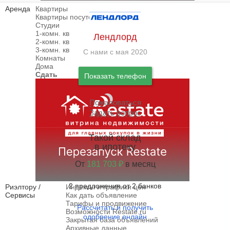
Аренда
Квартиры
Квартиры посуточно
Студии
1-комн. кв
Лендлорд
2-комн. кв
3-комн. кв
С нами с мая 2020
Комнаты
Дома
Сдать
Показать телефон
Пожаловаться
Задать вопрос
Такой склад
в ипотеку
От
181 703 ₽
в месяц
2 предложения от 2 банков
Риэлтору /
Индексы и графики цен
Сервисы
Как дать объявление
Тарифы и продвижение
Рассчитать и получить
Возможности Restate.ru
одобрение онлайн
Закрытая база объявлений
Архивные данные